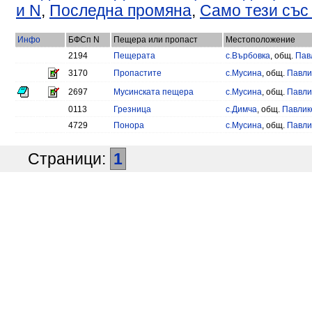
и N
,
Последна промяна
,
Само тези със
Инфо
БФСп N
Пещера или пропаст
Местоположение
2194
Пещерата
с.Върбовка
, общ.
Пав
3170
Пропастите
с.Мусина
, общ.
Павли
2697
Мусинската пещера
с.Мусина
, общ.
Павли
0113
Грезница
с.Димча
, общ.
Павлик
4729
Понора
с.Мусина
, общ.
Павли
Страници:
1