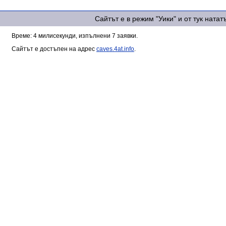
Сайтът е в режим "Уики" и от тук ната
Време: 4 милисекунди, изпълнени 7 заявки.
Сайтът е достъпен на адрес
caves.4at.info
.