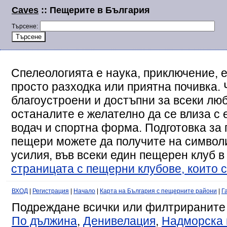
Caves
:: Пещерите в България
Търсене:
Спелеологията е наука, приключение, е
просто разходка или приятна почивка. 
благоустроени и достъпни за всеки люб
останалите е желателно да се влиза с
водач и спортна форма. Подготовка за 
пещери можете да получите на символи
усилия, във всеки един пещерен клуб в
страницата с пещерни клубове, които с
ВХОД
|
Регистрация
|
Начало
|
Карта на България с пещерните райони
|
Г
Подреждане всички или филтрираните
По дължина
,
Денивелация
,
Надморска 