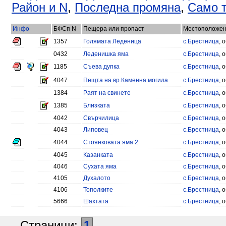
Район и N
,
Последна промяна
,
Само т
Инфо
БФСп N
Пещера или пропаст
Местоположе
1357
Голямата Леденица
с.Брестница
, 
0432
Леденишка яма
с.Брестница
, 
1185
Съева дупка
с.Брестница
, 
4047
Пещта на вр.Каменна могила
с.Брестница
, 
1384
Раят на свинете
с.Брестница
, 
1385
Близката
с.Брестница
, 
4042
Свърчилица
с.Брестница
, 
4043
Липовец
с.Брестница
, 
4044
Стоянковата яма 2
с.Брестница
, 
4045
Казанката
с.Брестница
, 
4046
Сухата яма
с.Брестница
, 
4105
Духалото
с.Брестница
, 
4106
Тополките
с.Брестница
, 
5666
Шахтата
с.Брестница
, 
Страници:
1