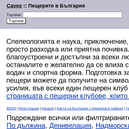
Caves
:: Пещерите в България
Търсене:
Спелеологията е наука, приключение,
просто разходка или приятна почивка
благоустроени и достъпни за всеки л
останалите е желателно да се влиза 
водач и спортна форма. Подготовка за
пещери можете да получите на символ
усилия, във всеки един пещерен клуб
страницата с пещерни клубове, които 
ВХОД
|
Регистрация
|
Начало
|
Карта на България с пещерните райони
|
Г
Подреждане всички или филтриранит
По дължина
,
Денивелация
,
Надморск