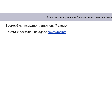
Сайтът е в режим "Уики" и от тук ната
Време: 6 милисекунди, изпълнени 7 заявки.
Сайтът е достъпен на адрес
caves.4at.info
.