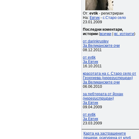
От:
evtik
- регистриран
На:
Евтик
-
с.Старо село
23.01.2009
Последни коментари,
истории
(
всички
|
вс. изтрити
)
от darinkrustev
За Великанските очи
08.12.2011
от evtik
За Евтик
16.10.2011
красотата на с. Старо село от
Георгиева
(нерегистриран)
За Великанските очи
06.06.2010
за пе6терата от йохан
(нерегистриран)
За Евтик
09.04.2009
от evtik
За Евтик
23.03.2009
Карта на застрашените
пещери, осигурена от клуб