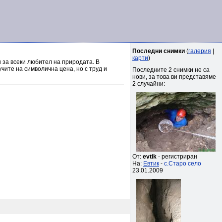
Последни снимки
(
галерия
|
карти
)
 за всеки любител на природата. В
чите на символична цена, но с труд и
Последните 2 снимки не са
нови, за това ви представяме
2 случайни:
От:
evtik
- регистриран
На:
Евтик
-
с.Старо село
23.01.2009