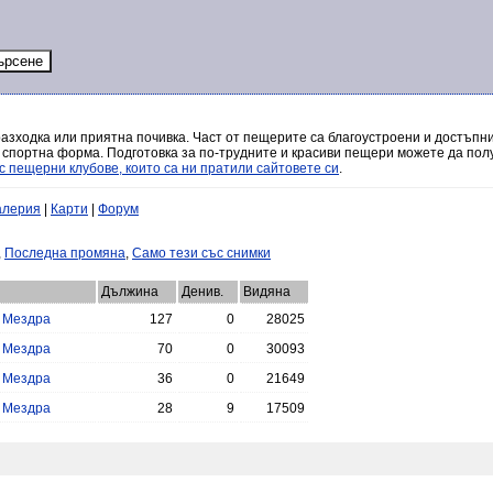
разходка или приятна почивка. Част от пещерите са благоустроени и достъпни
 спортна форма. Подготовка за по-трудните и красиви пещери можете да полу
с пещерни клубове, които са ни пратили сайтовете си
.
алерия
|
Карти
|
Форум
,
Последна промяна
,
Само тези със снимки
Дължина
Денив.
Видяна
.
Мездра
127
0
28025
.
Мездра
70
0
30093
.
Мездра
36
0
21649
.
Мездра
28
9
17509