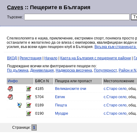
Caves
:: Пещерите в България
Търсене:
Спелеологията е наука, приключение, екстремен спорт, понякога просто 
останалите е желателно да се влиза с екипировка, квалифициран водач и
усилия, във всеки един пещерен клуб в България.
Връзка към страницата 
ВХОД
|
Регистрация
|
Начало
|
Карта на България с пещерните райони
|
Г
Подреждане всички или филтрираните пещери по:
По дължина
,
Денивелация
,
Надморска височина
,
Популярност
,
Район и N
Инфо
БФСп N
Пещера или пропаст
Местоположение
4185
Великанските очи
с.Старо село
, общ
5704
Евтик
с.Старо село
, общ
0189
Пещта
с.Старо село
, общ
0190
Муздре
с.Старо село
, общ
Страници:
1