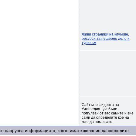
Живи страници на клубове,
ресурси за пещерно дело и
туризъм
Сайтът е с идеята на
Уикипедия - да бъде
попълван от вас самите и вие
сами да определяте кое на
кого да показвате.
е се напрупва информацията, която имате желание да споделите.