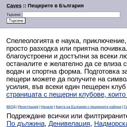
Caves
:: Пещерите в България
Търсене:
Спелеологията е наука, приключение,
просто разходка или приятна почивка
благоустроени и достъпни за всеки л
останалите е желателно да се влиза 
водач и спортна форма. Подготовка за
пещери можете да получите на символ
усилия, във всеки един пещерен клуб
страницата с пещерни клубове, които 
ВХОД
|
Регистрация
|
Начало
|
Карта на България с пещерните райони
|
Г
Подреждане всички или филтриранит
По дължина
,
Денивелация
,
Надморск