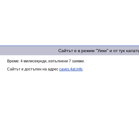
Сайтът е в режим "Уики" и от тук ната
Време: 4 милисекунди, изпълнени 7 заявки.
Сайтът е достъпен на адрес
caves.4at.info
.