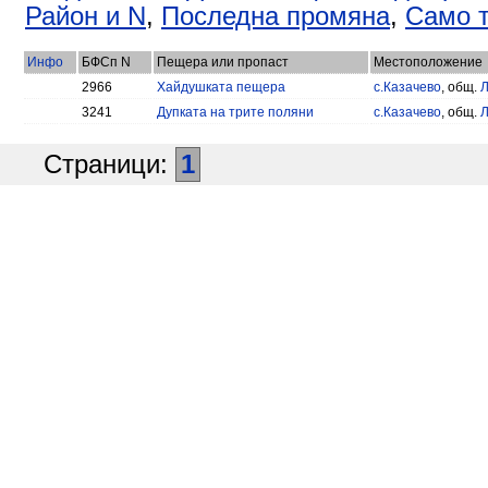
Район и N
,
Последна промяна
,
Само т
Инфо
БФСп N
Пещера или пропаст
Местоположение
2966
Хайдушката пещера
с.Казачево
, общ.
Л
3241
Дупката на трите поляни
с.Казачево
, общ.
Л
Страници:
1