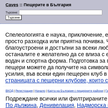
Caves
:: Пещерите в България
Търсене:
Спелеологията е наука, приключение, е
просто разходка или приятна почивка. 
благоустроени и достъпни за всеки люб
останалите е желателно да се влиза с
водач и спортна форма. Подготовка за 
пещери можете да получите на символи
усилия, във всеки един пещерен клуб в
страницата с пещерни клубове, които с
ВХОД
|
Регистрация
|
Начало
|
Карта на България с пещерните райони
|
Г
Подреждане всички или филтрираните
По дължина
,
Денивелация
,
Надморска 