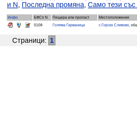
и N
,
Последна промяна
,
Само тези със
Инфо
БФСп N
Пещера или пропаст
Местоположение
0108
Голяма Гарваница
с.Горско Сливово
, об
Страници:
1