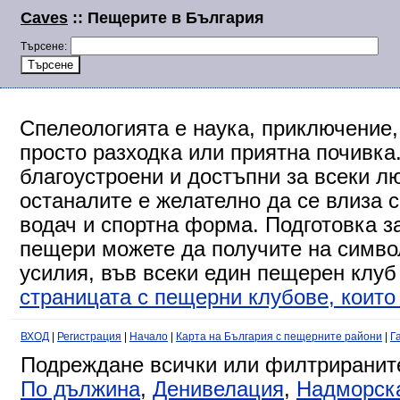
Caves
:: Пещерите в България
Търсене:
Спелеологията е наука, приключение,
просто разходка или приятна почивка
благоустроени и достъпни за всеки л
останалите е желателно да се влиза 
водач и спортна форма. Подготовка за
пещери можете да получите на символ
усилия, във всеки един пещерен клуб
страницата с пещерни клубове, които 
ВХОД
|
Регистрация
|
Начало
|
Карта на България с пещерните райони
|
Г
Подреждане всички или филтриранит
По дължина
,
Денивелация
,
Надморск