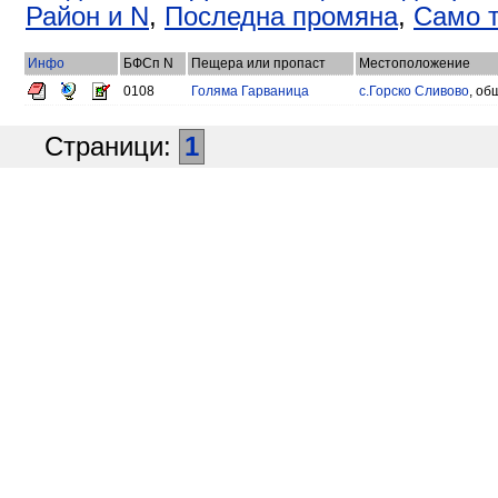
Район и N
,
Последна промяна
,
Само т
Инфо
БФСп N
Пещера или пропаст
Местоположение
0108
Голяма Гарваница
с.Горско Сливово
, об
Страници:
1