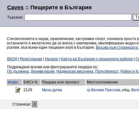
Caves
:: Пещерите в България
Търсене:
Спелеологията е наука, приключение, екстремен спорт, понякога просто 
останалите е желателно да се влиза с екипировка, квалифициран водач и
усилия, във всеки един пещерен клуб в България.
Връзка към страницата 
ВХОД
|
Регистрация
|
Начало
|
Карта на България с пещерните райони
|
Г
Подреждане всички или филтрираните пещери по:
По дължина
,
Денивелация
,
Надморска височина
,
Популярност
,
Район и N
Инфо
БФСп N
Пещера или пропаст
Местоположение
2129
Меча дупка
гр.Велики Преслав
, общ.
Вел
Страници:
1