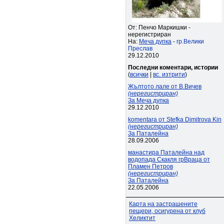
От: Пенчо Маркишки -
нерегистриран
На:
Меча дупка
-
гр.Велики
Преслав
29.12.2010
Последни коментари, истории
(
всички
|
вс. изтрити
)
Жълтото лале от В.Вичев
(нерегистриран)
За Меча дупка
29.12.2010
komentara от Stefka Dimitrova Kin
(нерегистриран)
За Паталейна
28.09.2006
манастира Паталейна над
водопада Скакля грВраца от
Пламен Петров
(нерегистриран)
За Паталейна
22.05.2006
Карта на застрашените
пещери, осигурена от клуб
Хеликтит