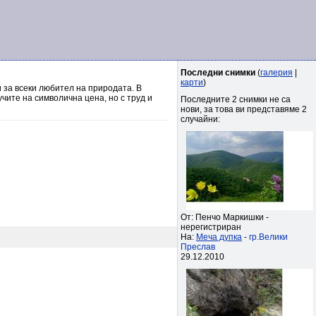
Последни снимки
(
галерия
|
карти
)
 за всеки любител на природата. В
чите на символична цена, но с труд и
Последните 2 снимки не са
нови, за това ви представяме 2
случайни:
От: Пенчо Маркишки -
нерегистриран
На:
Меча дупка
-
гр.Велики
Преслав
29.12.2010