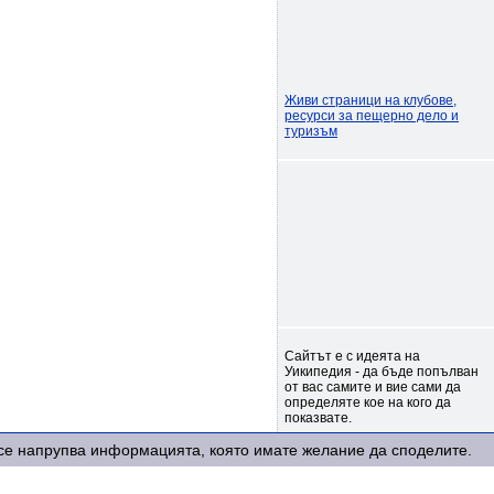
Живи страници на клубове,
ресурси за пещерно дело и
туризъм
Сайтът е с идеята на
Уикипедия - да бъде попълван
от вас самите и вие сами да
определяте кое на кого да
показвате.
е се напрупва информацията, която имате желание да споделите.