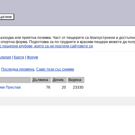
разходка или приятна почивка. Част от пещерите са благоустроени и достъпни
 спортна форма. Подготовка за по-трудните и красиви пещери можете да полу
с пещерни клубове, които са ни пратили сайтовете си
.
алерия
|
Карти
|
Форум
,
Последна промяна
,
Само тези със снимки
Дължина
Денив.
Видяна
ики Преслав
76
20
23330