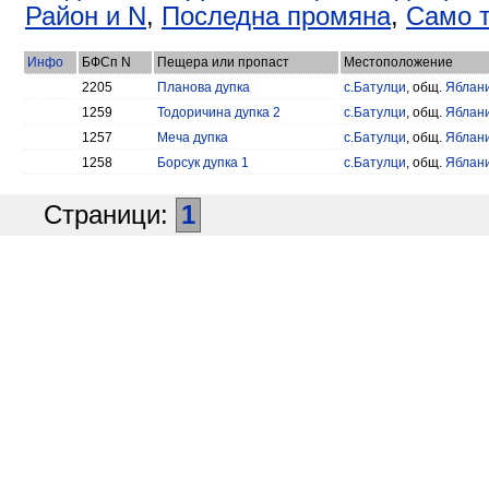
Район и N
,
Последна промяна
,
Само т
Инфо
БФСп N
Пещера или пропаст
Местоположение
2205
Планова дупка
с.Батулци
, общ.
Яблан
1259
Тодоричина дупка 2
с.Батулци
, общ.
Яблан
1257
Меча дупка
с.Батулци
, общ.
Яблан
1258
Борсук дупка 1
с.Батулци
, общ.
Яблан
Страници:
1