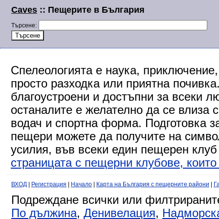
Caves
:: Пещерите в България
Търсене:
Спелеологията е наука, приключение,
просто разходка или приятна почивка
благоустроени и достъпни за всеки л
останалите е желателно да се влиза 
водач и спортна форма. Подготовка за
пещери можете да получите на символ
усилия, във всеки един пещерен клуб
страницата с пещерни клубове, които 
ВХОД
|
Регистрация
|
Начало
|
Карта на България с пещерните райони
|
Г
Подреждане всички или филтриранит
По дължина
,
Денивелация
,
Надморск