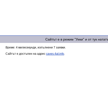
Сайтът е в режим "Уики" и от тук ната
Време: 4 милисекунди, изпълнени 7 заявки.
Сайтът е достъпен на адрес
caves.4at.info
.