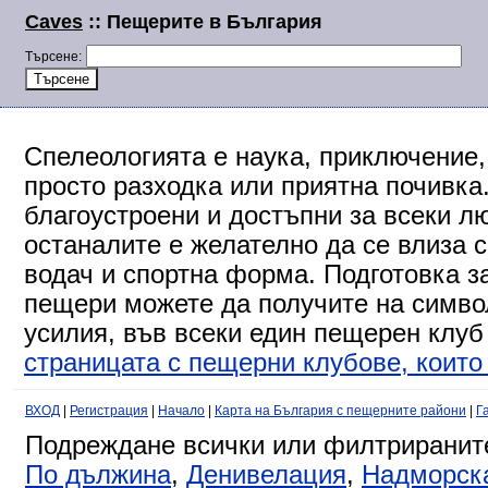
Caves
:: Пещерите в България
Търсене:
Спелеологията е наука, приключение,
просто разходка или приятна почивка
благоустроени и достъпни за всеки л
останалите е желателно да се влиза 
водач и спортна форма. Подготовка за
пещери можете да получите на символ
усилия, във всеки един пещерен клуб
страницата с пещерни клубове, които 
ВХОД
|
Регистрация
|
Начало
|
Карта на България с пещерните райони
|
Г
Подреждане всички или филтриранит
По дължина
,
Денивелация
,
Надморск