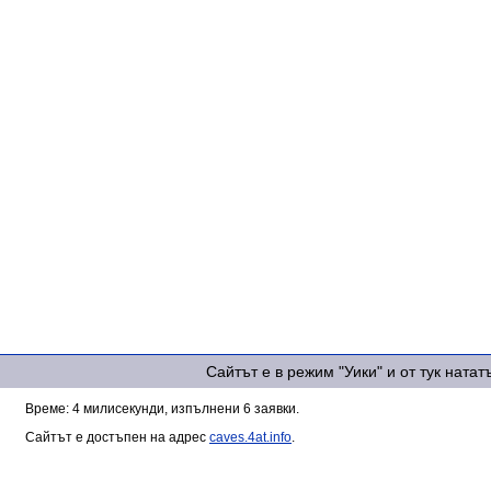
Сайтът е в режим "Уики" и от тук ната
Време: 4 милисекунди, изпълнени 6 заявки.
Сайтът е достъпен на адрес
caves.4at.info
.