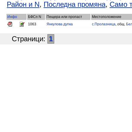
Район и N
,
Последна промяна
,
Само т
Инфо
БФСп N
Пещера или пропаст
Местоположение
1063
Янкулова дупка
с.Пролазница
, общ.
Бел
Страници:
1