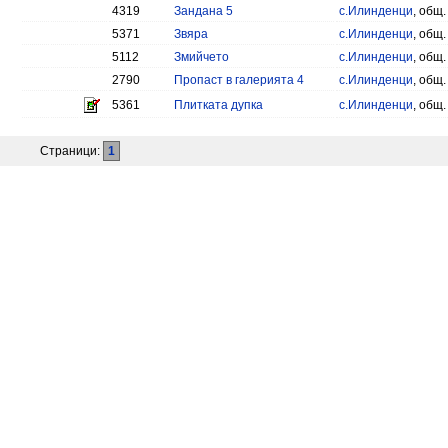
4319
Зандана 5
с.Илинденци
, общ
5371
Звяра
с.Илинденци
, общ
5112
Змийчето
с.Илинденци
, общ
2790
Пропаст в галерията 4
с.Илинденци
, общ
5361
Плитката дупка
с.Илинденци
, общ
Страници:
1