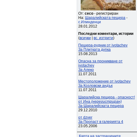
От:
ceco
- регистриран
На:
Шаралийската пещера
-
с.Илинденци
28.01.2012
Последни коментари, истории
(
всички
|
вс. изтрити
)
Пещера-рудник от ivotachev
За Плитката дупка
15.08.2013
Опасна за проникване от
ivotachev
За Алеко
11.07.2011
Местоположение от ivotachev
За Козловски андък
11.07.2011
Шаралийска пещера - опасност!
от Ина
(нерегистриран)
За Шаралийската пещера
29.12.2010
от dzver
За Пропаст в галерията 4
23.05.2006
Карта на застрашените