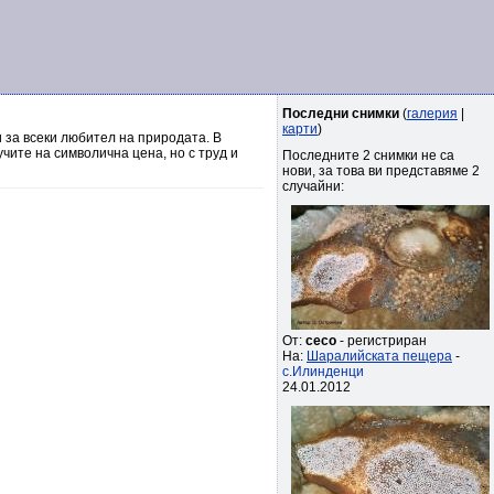
Последни снимки
(
галерия
|
карти
)
 за всеки любител на природата. В
чите на символична цена, но с труд и
Последните 2 снимки не са
нови, за това ви представяме 2
случайни:
От:
ceco
- регистриран
На:
Шаралийската пещера
-
с.Илинденци
24.01.2012