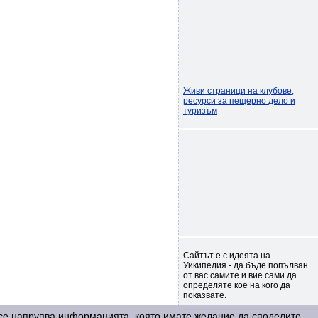
Живи страници на клубове,
ресурси за пещерно дело и
туризъм
Сайтът е с идеята на
Уикипедия - да бъде попълван
от вас самите и вие сами да
определяте кое на кого да
показвате.
е се напрупва информацията, която имате желание да споделите.