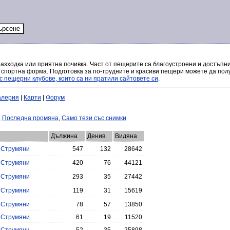
разходка или приятна почивка. Част от пещерите са благоустроени и достъпни
 спортна форма. Подготовка за по-трудните и красиви пещери можете да полу
с пещерни клубове, които са ни пратили сайтовете си
.
алерия
|
Карти
|
Форум
,
Последна промяна
,
Само тези със снимки
Дължина
Денив.
Видяна
.
Струмяни
547
132
28642
.
Струмяни
420
76
44121
.
Струмяни
293
35
27442
.
Струмяни
119
31
15619
.
Струмяни
78
57
13850
.
Струмяни
61
19
11520