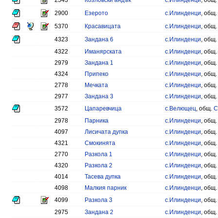
2543
Козловски андък
с.Илинденци
, общ
2900
Езерото
с.Илинденци
, общ
5370
Красавицата
с.Илинденци
, общ
4323
Зандана 6
с.Илинденци
, общ
4322
Иманярската
с.Илинденци
, общ
2979
Зандана 1
с.Илинденци
, общ
4324
Припеко
с.Илинденци
, общ
2778
Мечката
с.Илинденци
, общ
2977
Зандана 3
с.Илинденци
, общ
3572
Цапаревчица
с.Велющец
, общ.
С
2978
Парника
с.Илинденци
, общ
4097
Лисичата дупка
с.Илинденци
, общ
4321
Смокинята
с.Илинденци
, общ
2770
Разкола 1
с.Илинденци
, общ
4320
Разкола 2
с.Илинденци
, общ
4014
Тасева дупка
с.Илинденци
, общ
4098
Малкия парник
с.Илинденци
, общ
4099
Разкола 3
с.Илинденци
, общ
2975
Зандана 2
с.Илинденци
, общ