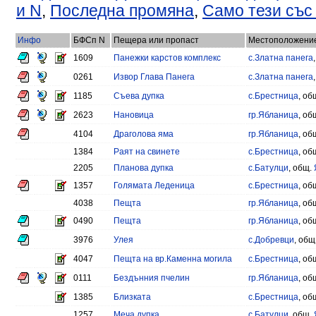
и N
,
Последна промяна
,
Само тези със
Инфо
БФСп N
Пещера или пропаст
Местоположени
1609
Панежки карстов комплекс
с.Златна панега
0261
Извор Глава Панега
с.Златна панега
1185
Съева дупка
с.Брестница
, об
2623
Нановица
гр.Ябланица
, об
4104
Драголова яма
гр.Ябланица
, об
1384
Раят на свинете
с.Брестница
, об
2205
Планова дупка
с.Батулци
, общ.
1357
Голямата Леденица
с.Брестница
, об
4038
Пещта
гр.Ябланица
, об
0490
Пещта
гр.Ябланица
, об
3976
Улея
с.Добревци
, общ
4047
Пещта на вр.Каменна могила
с.Брестница
, об
0111
Бездънния пчелин
гр.Ябланица
, об
1385
Близката
с.Брестница
, об
1257
Меча дупка
с.Батулци
, общ.