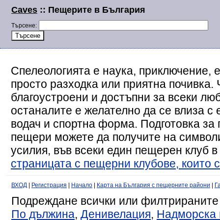
Caves
:: Пещерите в България
Търсене:
Спелеологията е наука, приключение, е
просто разходка или приятна почивка. 
благоустроени и достъпни за всеки люб
останалите е желателно да се влиза с
водач и спортна форма. Подготовка за 
пещери можете да получите на символи
усилия, във всеки един пещерен клуб в
страницата с пещерни клубове, които с
ВХОД
|
Регистрация
|
Начало
|
Карта на България с пещерните райони
|
Г
Подреждане всички или филтрираните
По дължина
,
Денивелация
,
Надморска 