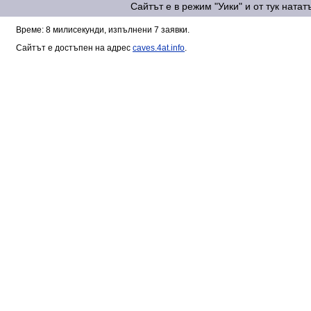
Сайтът е в режим "Уики" и от тук ната
Време: 8 милисекунди, изпълнени 7 заявки.
Сайтът е достъпен на адрес
caves.4at.info
.