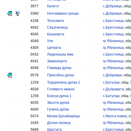
3977
Калето
с.Добревци
, общ
3360
Неочаквана среща
с.Добревци
, общ
4106
Тополките
с.Брестница
, об
4042
Свърчилица
с.Брестница
, об
4045
Казанката
с.Брестница
, об
4049
Уле
гр.Ябланица
, об
4304
Цепката
гр.Ябланица
, об
0432
Леденишка яма
с.Брестница
, об
4041
Замуняците
гр.Ябланица
, об
4048
Говежда дупка
гр.Ябланица
, об
0576
Присойна дупка
с.Добревци
, общ
1259
Тодоричина дупка 2
с.Батулци
, общ.
4028
Голямото имане
с.Дъбравата
, об
1258
Борсук дупка 1
с.Батулци
, общ.
4035
Звънти дупка
гр.Ябланица
, об
4040
Гулина дупка
гр.Ябланица
, об
5474
Малка Бръмбарица
с.Малък извор
, 
1645
Долни провод
гр.Ябланица
, об
5666
Шахтата
с.Брестница
, об