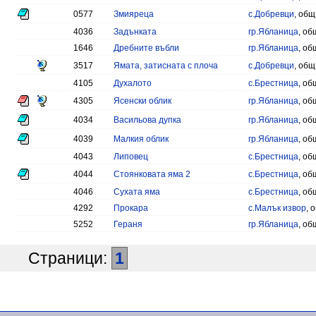
0577
Змияреца
с.Добревци
, общ
4036
Задънката
гр.Ябланица
, об
1646
Дребните въбли
гр.Ябланица
, об
3517
Ямата, затисната с плоча
с.Добревци
, общ
4105
Духалото
с.Брестница
, об
4305
Ясенски облик
гр.Ябланица
, об
4034
Васильова дупка
гр.Ябланица
, об
4039
Малкия облик
гр.Ябланица
, об
4043
Липовец
с.Брестница
, об
4044
Стоянковата яма 2
с.Брестница
, об
4046
Сухата яма
с.Брестница
, об
4292
Прокара
с.Малък извор
, 
5252
Гераня
гр.Ябланица
, об
Страници:
1