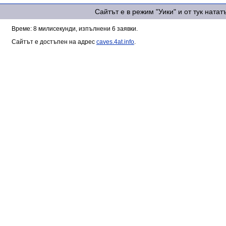
Сайтът е в режим "Уики" и от тук ната
Време: 8 милисекунди, изпълнени 6 заявки.
Сайтът е достъпен на адрес
caves.4at.info
.