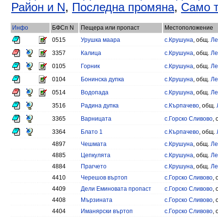
Район и N
,
Последна промяна
,
Само т
Инфо
БФСп N
Пещера или пропаст
Местоположение
0515
Урушка маара
с.Крушуна
, общ.
Ле
3357
Калица
с.Крушуна
, общ.
Ле
0105
Горник
с.Крушуна
, общ.
Ле
0104
Бонинска дупка
с.Крушуна
, общ.
Ле
0514
Водопада
с.Крушуна
, общ.
Ле
3516
Радина дупка
с.Кърпачево
, общ.
3365
Варницата
с.Горско Сливово
,
3364
Блато 1
с.Кърпачево
, общ.
4897
Чешмата
с.Крушуна
, общ.
Ле
4885
Цепкулята
с.Крушуна
, общ.
Ле
4884
Прагчето
с.Крушуна
, общ.
Ле
4410
Черешов въртоп
с.Горско Сливово
,
4409
Дели Еминовата пропаст
с.Горско Сливово
,
4408
Мързината
с.Горско Сливово
,
4404
Иманярски въртоп
с.Горско Сливово
,