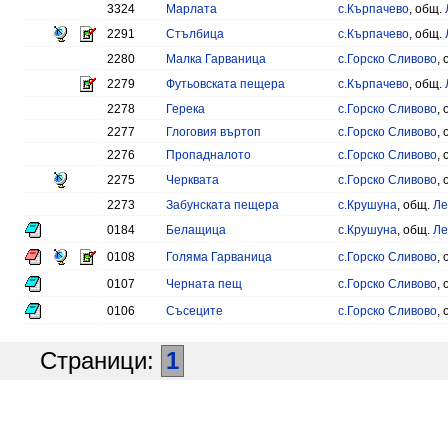
3324
Марлата
с.Кърпачево
, общ.
2291
Стълбица
с.Кърпачево
, общ.
2280
Малка Гарваница
с.Горско Сливово
,
2279
Футьовската пещера
с.Кърпачево
, общ.
2278
Герека
с.Горско Сливово
,
2277
Глоговия въртоп
с.Горско Сливово
,
2276
Пропадналото
с.Горско Сливово
,
2275
Черквата
с.Горско Сливово
,
2273
Забунската пещера
с.Крушуна
, общ.
Ле
0184
Белащица
с.Крушуна
, общ.
Ле
0108
Голяма Гарваница
с.Горско Сливово
,
0107
Черната пещ
с.Горско Сливово
,
0106
Съсеците
с.Горско Сливово
,
Страници:
1