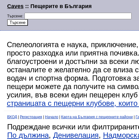
Caves
:: Пещерите в България
Търсене:
Спелеологията е наука, приключение,
просто разходка или приятна почивка
благоустроени и достъпни за всеки л
останалите е желателно да се влиза 
водач и спортна форма. Подготовка за
пещери можете да получите на символ
усилия, във всеки един пещерен клуб
страницата с пещерни клубове, които 
ВХОД
|
Регистрация
|
Начало
|
Карта на България с пещерните райони
|
Г
Подреждане всички или филтриранит
По дължина
,
Денивелация
,
Надморск