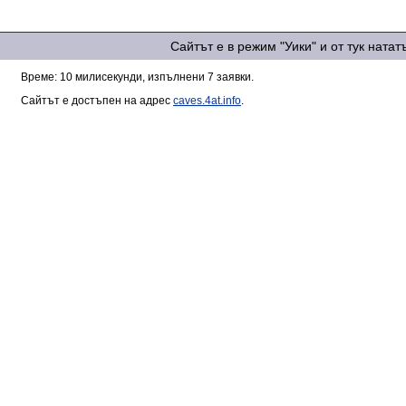
Сайтът е в режим "Уики" и от тук ната
Време: 10 милисекунди, изпълнени 7 заявки.
Сайтът е достъпен на адрес
caves.4at.info
.