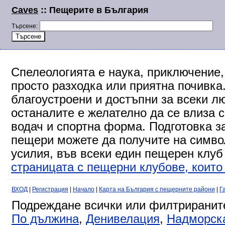
Caves
:: Пещерите в България
Търсене:
Спелеологията е наука, приключение,
просто разходка или приятна почивка
благоустроени и достъпни за всеки л
останалите е желателно да се влиза 
водач и спортна форма. Подготовка за
пещери можете да получите на символ
усилия, във всеки един пещерен клуб
страницата с пещерни клубове, които 
ВХОД
|
Регистрация
|
Начало
|
Карта на България с пещерните райони
|
Г
Подреждане всички или филтриранит
По дължина
,
Денивелация
,
Надморск