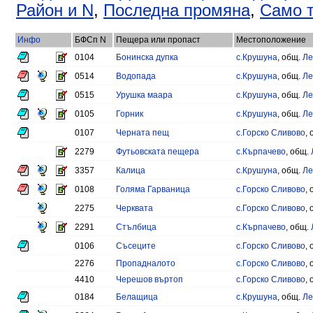
Район и N
,
Последна промяна
,
Само т
Инфо
БФСп N
Пещера или пропаст
Местоположение
0104
Бонинска дупка
с.Крушуна
, общ.
Ле
0514
Водопада
с.Крушуна
, общ.
Ле
0515
Урушка маара
с.Крушуна
, общ.
Ле
0105
Горник
с.Крушуна
, общ.
Ле
0107
Черната пещ
с.Горско Сливово
,
2279
Футьовската пещера
с.Кърпачево
, общ.
3357
Калица
с.Крушуна
, общ.
Ле
0108
Голяма Гарваница
с.Горско Сливово
,
2275
Черквата
с.Горско Сливово
,
2291
Стълбица
с.Кърпачево
, общ.
0106
Съсеците
с.Горско Сливово
,
2276
Пропадналото
с.Горско Сливово
,
4410
Черешов въртоп
с.Горско Сливово
,
0184
Белащица
с.Крушуна
, общ.
Ле