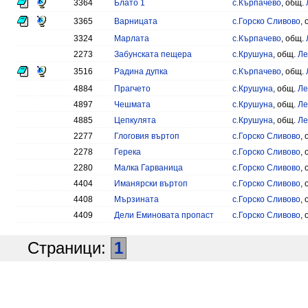
3364
Блато 1
с.Кърпачево
, общ.
3365
Варницата
с.Горско Сливово
,
3324
Марлата
с.Кърпачево
, общ.
2273
Забунската пещера
с.Крушуна
, общ.
Ле
3516
Радина дупка
с.Кърпачево
, общ.
4884
Прагчето
с.Крушуна
, общ.
Ле
4897
Чешмата
с.Крушуна
, общ.
Ле
4885
Цепкулята
с.Крушуна
, общ.
Ле
2277
Глоговия въртоп
с.Горско Сливово
,
2278
Герека
с.Горско Сливово
,
2280
Малка Гарваница
с.Горско Сливово
,
4404
Иманярски въртоп
с.Горско Сливово
,
4408
Мързината
с.Горско Сливово
,
4409
Дели Еминовата пропаст
с.Горско Сливово
,
Страници:
1