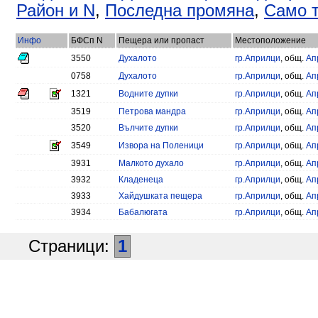
Район и N
,
Последна промяна
,
Само т
Инфо
БФСп N
Пещера или пропаст
Местоположение
3550
Духалото
гр.Априлци
, общ.
Ап
0758
Духалото
гр.Априлци
, общ.
Ап
1321
Водните дупки
гр.Априлци
, общ.
Ап
3519
Петрова мандра
гр.Априлци
, общ.
Ап
3520
Вълчите дупки
гр.Априлци
, общ.
Ап
3549
Извора на Поленици
гр.Априлци
, общ.
Ап
3931
Малкото духало
гр.Априлци
, общ.
Ап
3932
Кладенеца
гр.Априлци
, общ.
Ап
3933
Хайдушката пещера
гр.Априлци
, общ.
Ап
3934
Бабалюгата
гр.Априлци
, общ.
Ап
Страници:
1