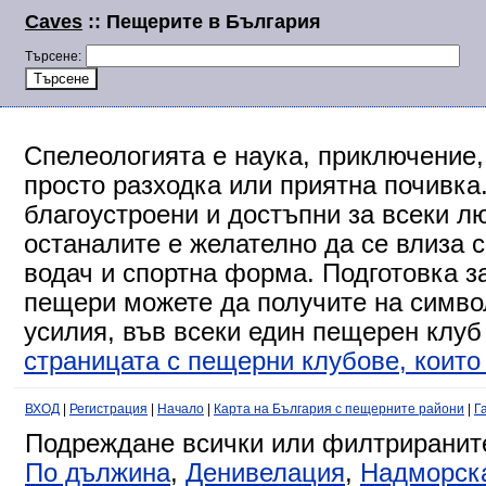
Caves
:: Пещерите в България
Търсене:
Спелеологията е наука, приключение,
просто разходка или приятна почивка
благоустроени и достъпни за всеки л
останалите е желателно да се влиза 
водач и спортна форма. Подготовка за
пещери можете да получите на символ
усилия, във всеки един пещерен клуб
страницата с пещерни клубове, които 
ВХОД
|
Регистрация
|
Начало
|
Карта на България с пещерните райони
|
Г
Подреждане всички или филтриранит
По дължина
,
Денивелация
,
Надморск