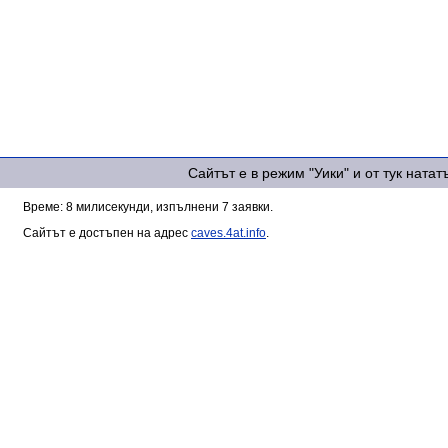
Сайтът е в режим "Уики" и от тук ната
Време: 8 милисекунди, изпълнени 7 заявки.
Сайтът е достъпен на адрес
caves.4at.info
.