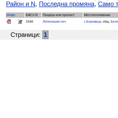
Район и N
,
Последна промяна
,
Само т
Инфо
БФСп N
Пещера или пропаст
Местоположение
3346
Лепенишки печ
с.Боровица
, общ.
Бело
Страници:
1