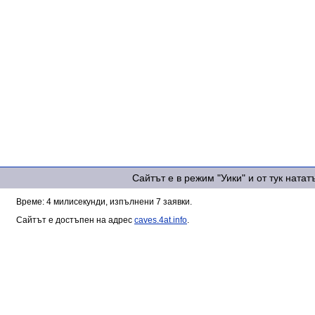
Сайтът е в режим "Уики" и от тук ната
Време: 4 милисекунди, изпълнени 7 заявки.
Сайтът е достъпен на адрес
caves.4at.info
.