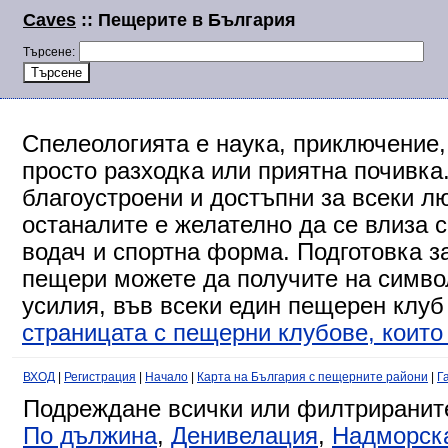
Caves
:: Пещерите в България
Търсене:
Спелеологията е наука, приключение,
просто разходка или приятна почивка
благоустроени и достъпни за всеки л
останалите е желателно да се влиза 
водач и спортна форма. Подготовка за
пещери можете да получите на символ
усилия, във всеки един пещерен клуб
страницата с пещерни клубове, които 
ВХОД
|
Регистрация
|
Начало
|
Карта на България с пещерните райони
|
Г
Подреждане всички или филтриранит
По дължина
,
Денивелация
,
Надморск