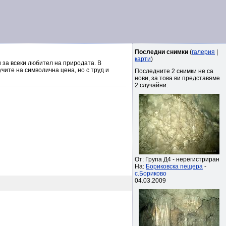
Последни снимки
(
галерия
|
карти
)
 за всеки любител на природата. В
чите на символична цена, но с труд и
Последните 2 снимки не са
нови, за това ви представяме
2 случайни:
От: Група Д4 - нерегистриран
На:
Бориковска пещера
-
с.Бориково
04.03.2009