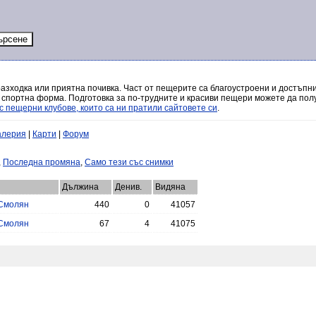
разходка или приятна почивка. Част от пещерите са благоустроени и достъпни
 спортна форма. Подготовка за по-трудните и красиви пещери можете да полу
с пещерни клубове, които са ни пратили сайтовете си
.
алерия
|
Карти
|
Форум
,
Последна промяна
,
Само тези със снимки
Дължина
Денив.
Видяна
Смолян
440
0
41057
Смолян
67
4
41075