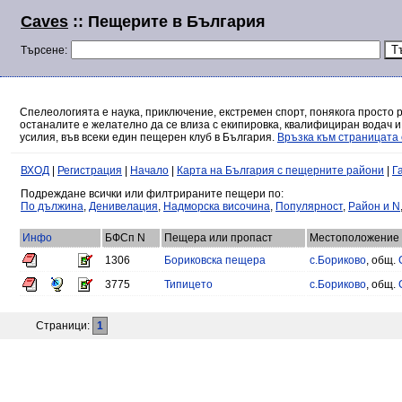
Caves
:: Пещерите в България
Търсене:
Спелеологията е наука, приключение, екстремен спорт, понякога просто 
останалите е желателно да се влиза с екипировка, квалифициран водач и
усилия, във всеки един пещерен клуб в България.
Връзка към страницата 
ВХОД
|
Регистрация
|
Начало
|
Карта на България с пещерните райони
|
Г
Подреждане всички или филтрираните пещери по:
По дължина
,
Денивелация
,
Надморска височина
,
Популярност
,
Район и N
Инфо
БФСп N
Пещера или пропаст
Местоположение
1306
Бориковска пещера
с.Бориково
, общ.
3775
Типицето
с.Бориково
, общ.
Страници:
1