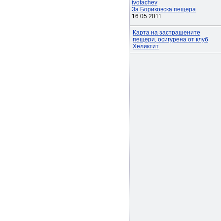
ivotachev
За Бориковска пещера
16.05.2011
Карта на застрашените
пещери, осигурена от клуб
Хеликтит