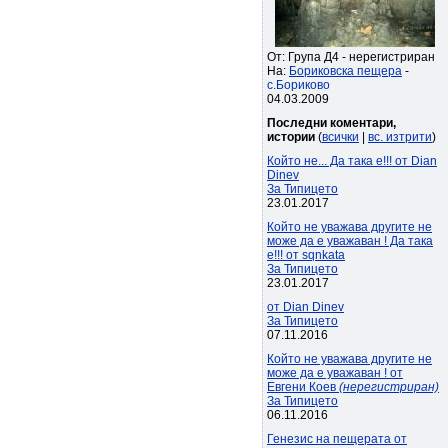
От: Група Д4 - нерегистриран
На:
Бориковска пещера
-
с.Бориково
04.03.2009
Последни коментари,
истории
(
всички
|
вс. изтрити
)
Който не... Да така е!!! от Dian
Dinev
За Типицето
23.01.2017
Който не уважава другите не
може да е уважаван ! Да така
е!!! от sqnkata
За Типицето
23.01.2017
от Dian Dinev
За Типицето
07.11.2016
Който не уважава другите не
може да е уважаван ! от
Евгени Коев
(нерегистриран)
За Типицето
06.11.2016
Генезис на пещерата от