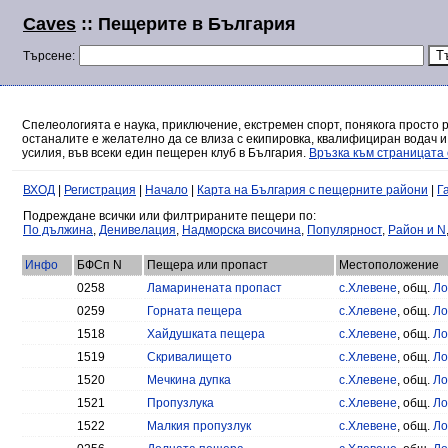
Caves
:: Пещерите в България
Търсене:
Спелеологията е наука, приключение, екстремен спорт, понякога просто 
останалите е желателно да се влиза с екипировка, квалифициран водач и
усилия, във всеки един пещерен клуб в България.
Връзка към страницата 
ВХОД
|
Регистрация
|
Начало
|
Карта на България с пещерните райони
|
Г
Подреждане всички или филтрираните пещери по:
По дължина
,
Денивелация
,
Надморска височина
,
Популярност
,
Район и N
Инфо
БФСп N
Пещера или пропаст
Местоположение
0258
Ламаринената пропаст
с.Хлевене
, общ.
Ло
0259
Горната пещера
с.Хлевене
, общ.
Ло
1518
Хайдушката пещера
с.Хлевене
, общ.
Ло
1519
Скривалището
с.Хлевене
, общ.
Ло
1520
Мечкина дупка
с.Хлевене
, общ.
Ло
1521
Пропузлука
с.Хлевене
, общ.
Ло
1522
Малкия пропузлук
с.Хлевене
, общ.
Ло