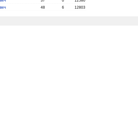
веч
37
0
12580
веч
48
6
12803