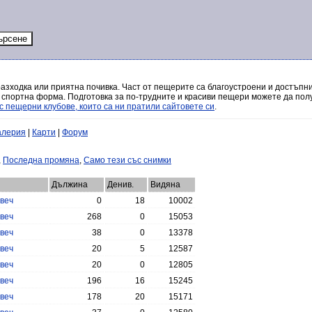
разходка или приятна почивка. Част от пещерите са благоустроени и достъпни
 спортна форма. Подготовка за по-трудните и красиви пещери можете да полу
с пещерни клубове, които са ни пратили сайтовете си
.
алерия
|
Карти
|
Форум
,
Последна промяна
,
Само тези със снимки
Дължина
Денив.
Видяна
веч
0
18
10002
веч
268
0
15053
веч
38
0
13378
веч
20
5
12587
веч
20
0
12805
веч
196
16
15245
веч
178
20
15171