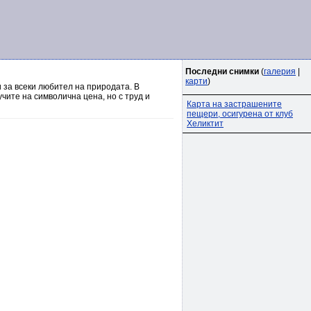
Последни снимки
(
галерия
|
карти
)
 за всеки любител на природата. В
чите на символична цена, но с труд и
Карта на застрашените
пещери, осигурена от клуб
Хеликтит