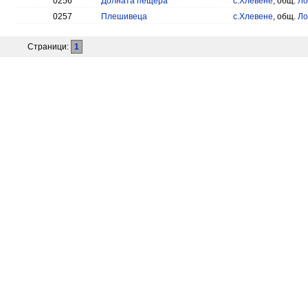
0256
Долната пещера
с.Хлевене
, общ.
Ло
0257
Плешивеца
с.Хлевене
, общ.
Ло
Страници:
1