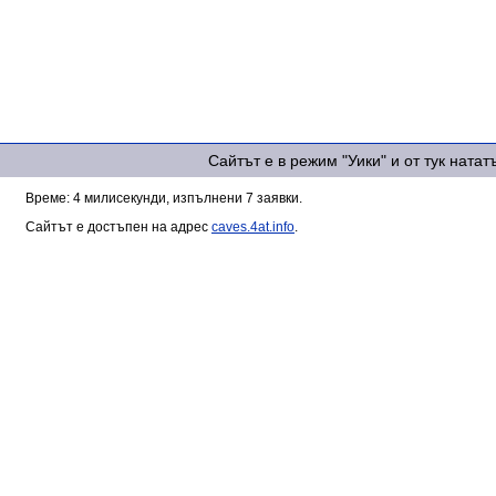
Сайтът е в режим "Уики" и от тук ната
Време: 4 милисекунди, изпълнени 7 заявки.
Сайтът е достъпен на адрес
caves.4at.info
.