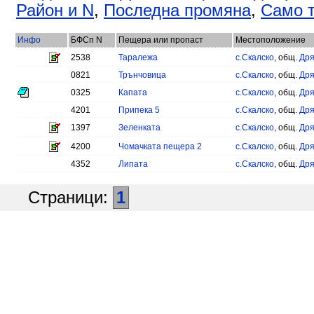
Район и N
,
Последна промяна
,
Само т
Инфо
БФСп N
Пещера или пропаст
Местоположение
2538
Таралежа
с.Скалско
, общ.
Дря
0821
Трънчовица
с.Скалско
, общ.
Дря
0325
Капата
с.Скалско
, общ.
Дря
4201
Припека 5
с.Скалско
, общ.
Дря
1397
Зеленката
с.Скалско
, общ.
Дря
4200
Чомачката пещера 2
с.Скалско
, общ.
Дря
4352
Липата
с.Скалско
, общ.
Дря
Страници:
1