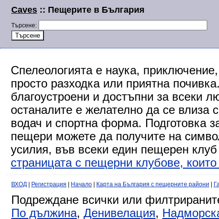
Caves
:: Пещерите в България
Търсене:
Спелеологията е наука, приключение,
просто разходка или приятна почивка
благоустроени и достъпни за всеки л
останалите е желателно да се влиза 
водач и спортна форма. Подготовка за
пещери можете да получите на символ
усилия, във всеки един пещерен клуб
страницата с пещерни клубове, които 
ВХОД
|
Регистрация
|
Начало
|
Карта на България с пещерните райони
|
Г
Подреждане всички или филтриранит
По дължина
,
Денивелация
,
Надморск