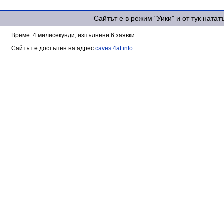
Сайтът е в режим "Уики" и от тук ната
Време: 4 милисекунди, изпълнени 6 заявки.
Сайтът е достъпен на адрес
caves.4at.info
.