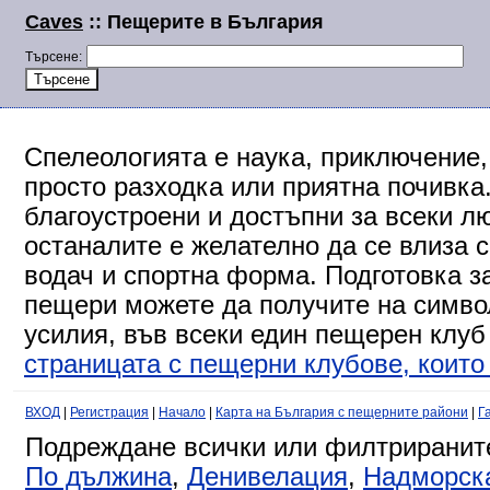
Caves
:: Пещерите в България
Търсене:
Спелеологията е наука, приключение,
просто разходка или приятна почивка
благоустроени и достъпни за всеки л
останалите е желателно да се влиза 
водач и спортна форма. Подготовка за
пещери можете да получите на символ
усилия, във всеки един пещерен клуб
страницата с пещерни клубове, които 
ВХОД
|
Регистрация
|
Начало
|
Карта на България с пещерните райони
|
Г
Подреждане всички или филтриранит
По дължина
,
Денивелация
,
Надморск