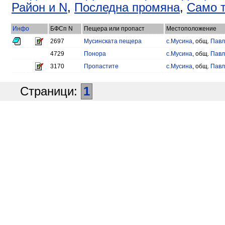
Район и N
,
Последна промяна
,
Само т
Инфо
БФСп N
Пещера или пропаст
Местоположение
2697
Мусинската пещера
с.Мусина
, общ.
Павл
4729
Понора
с.Мусина
, общ.
Павл
3170
Пропастите
с.Мусина
, общ.
Павл
Страници:
1