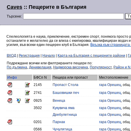
Caves
:: Пещерите в България
Търсене:
Спелеологията е наука, приключение, екстремен спорт, понякога просто 
останалите е желателно да се влиза с екипировка, квалифициран водач и
усилия, във всеки един пещерен клуб в България.
Връзка към страницата 
ВХОД
|
Регистрация
|
Начало
|
Карта на България с пещерните райони
|
Г
Подреждане всички или филтрираните пещери по:
По дължина
,
Денивелация
,
Надморска височина
,
Популярност
,
Район и N
Инфо
БФСп N
Пещера или пропаст
Местоположение
2145
Пропаст Стола
гара Орешец
, общ
2741
Башовишки печ
гара Орешец
, общ
0925
Венеца
гара Орешец
, общ
3502
Кукувича яма
гара Орешец
, общ
Дребулетница
гара Орешец
, общ
0201
Парнак
гара Орешец
, общ
0566
Чучулятица
гара Орешец
, общ