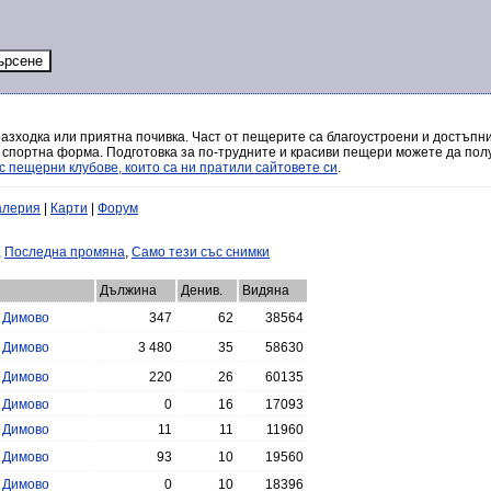
разходка или приятна почивка. Част от пещерите са благоустроени и достъпни
 спортна форма. Подготовка за по-трудните и красиви пещери можете да полу
с пещерни клубове, които са ни пратили сайтовете си
.
алерия
|
Карти
|
Форум
,
Последна промяна
,
Само тези със снимки
Дължина
Денив.
Видяна
.
Димово
347
62
38564
.
Димово
3 480
35
58630
.
Димово
220
26
60135
.
Димово
0
16
17093
.
Димово
11
11
11960
.
Димово
93
10
19560
.
Димово
0
10
18396