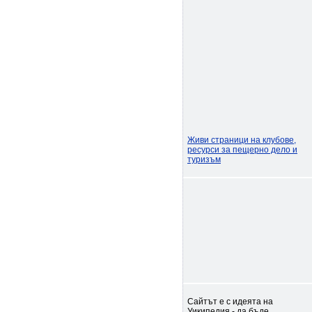
Живи страници на клубове,
ресурси за пещерно дело и
туризъм
Сайтът е с идеята на
Уикипедия - да бъде