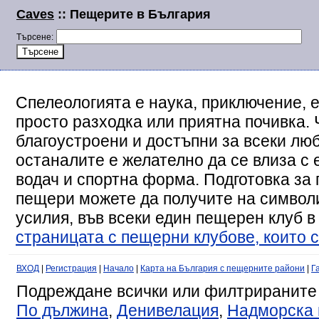
Caves
:: Пещерите в България
Търсене:
Спелеологията е наука, приключение, е
просто разходка или приятна почивка. 
благоустроени и достъпни за всеки люб
останалите е желателно да се влиза с
водач и спортна форма. Подготовка за 
пещери можете да получите на символи
усилия, във всеки един пещерен клуб в
страницата с пещерни клубове, които с
ВХОД
|
Регистрация
|
Начало
|
Карта на България с пещерните райони
|
Г
Подреждане всички или филтрираните
По дължина
,
Денивелация
,
Надморска 