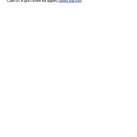
Сайтът е достъпен на адрес
caves.4at.info
.