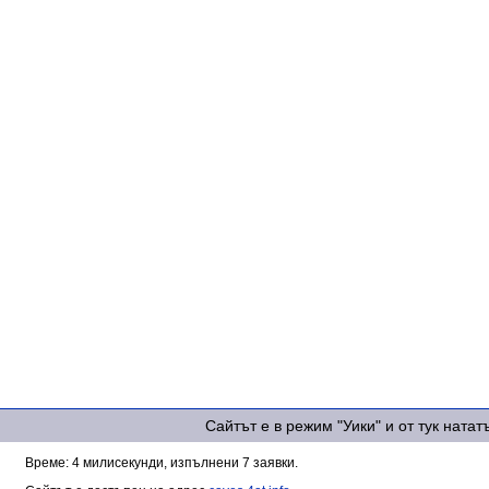
Сайтът е в режим "Уики" и от тук ната
Време: 4 милисекунди, изпълнени 7 заявки.