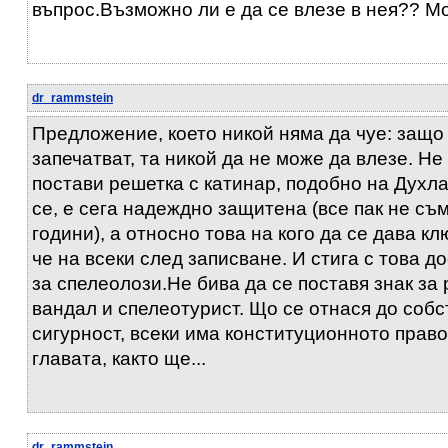
въпрос.Възможно ли е да се влезе в нея?? Мо
dr_rammstein
Предложение, което никой няма да чуе: защо 
запечатват, та никой да не може да влезе. Не
постави решетка с катинар, подобно на Духла
се, е сега надеждно защитена (все пак не съм
години), а относно това на кого да се дава кл
че на всеки след записване. И стига с това 
за спелеолози.Не бива да се поставя знак за 
вандал и спелеотурист. Що се отнася до собс
сигурност, всеки има конституционното право
главата, както ще...
dr_rammstein