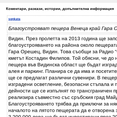
Коментари, разкази, истории, допълнителна информация
sqnkata
Благоустрояват пещера Венеца край Гара 
Видин. През пролетта на 2013 година ще зап
благоустрояването на района около пещерата
Гара Орешец, Видин. Това съобщи за Радио “
кметът Костадин Филипов. Той обясни, че до 
пещера във Видинска област ще бъдат изгра
алея и паркинг. Планира се да има и посетит
ще се предлагат различни сувенири. В пеще
изградени осветление, безопасни стъпала и 
дейности ще се изпълнят по трансграничен пр
реализира съвместно със сръбския град Май
Благоустрояването трябва да приключи за ня
началото на лятото пещерата да е отворена
3 200 000 лева ще бъдат инвестирани през 2