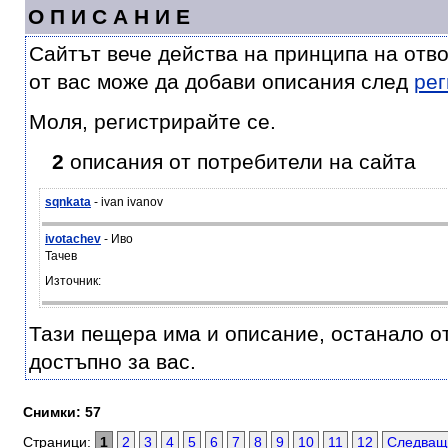
О П И С А Н И Е
Сайтът вече действа на принципа на отв
от вас може да добави описания след
рег
Моля, регистрирайте се.
2
описания от потребители на сайта
sqnkata
- ivan ivanov
ivotachev
- Иво
Тачев
Източник:
Тази пещера има и описание, останало от 
достъпно за вас.
Снимки: 57
Страници:
1
2
3
4
5
6
7
8
9
10
11
12
Следващ