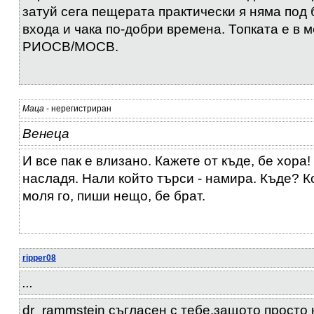
затуй сега пещерата практически я няма под 
входа и чака по-добри времена. Топката е в 
РИОСВ/МОСВ.
Маца
- нерегистриран
Венеца
И все пак е влизано. Кажете от къде, бе хора!
насладя. Нали който търси - намира. Къде? К
моля го, пиши нещо, бе брат.
ripper08
...
dr_rammstein съгласен с тебе,защото просто 