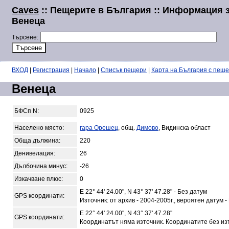
Caves
:: Пещерите в България :: Информация 
Венеца
Търсене:
ВХОД
|
Регистрация
|
Начало
|
Списък пещери
|
Карта на България с пещ
Венеца
БФСп N:
0925
Населено място:
гара Орешец
, общ.
Димово
, Видинска област
Обща дължина:
220
Денивелация:
26
Дълбочина минус:
-26
Изкачване плюс:
0
E 22° 44' 24.00", N 43° 37' 47.28" - Без датум
GPS координати:
Източник: от архив - 2004-2005г., вероятен датум -
E 22° 44' 24.00'', N 43° 37' 47.28''
GPS координати:
Координатът няма източник. Координатите без из