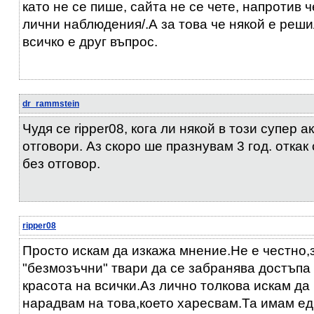
като не се пише, сайта не се чете, напротив че
лични наблюдения/.А за това че някой е реши
всичко е друг въпрос.
dr_rammstein
Чудя се ripper08, кога ли някой в този супер 
отговори. Аз скоро ше празнувам 3 год. отка
без отговор.
ripper08
Просто искам да изкажа мнение.Не е честно,
"безмозъчни" твари да се забранява достъпа
красота на всички.Аз лично толкова искам да 
нарадвам на това,което харесвам.Та имам е