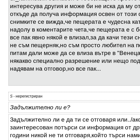
интересува другия и може би не иска да му о
откъде да получа информация освен от този 
снимките се вижда,че пещерата е чудесна кат
надолу в коментарите чета,че пещерата е с 
все пак явно някой е влизал,за да качи тези 
не съм пещерняк,но съм просто любител на 
питам дали може да се влиза вътре в "Венеца
някакво специално разрешение или нещо под
надявам на отговор,но все пак...
S
- нерегистриран
Задължително ли е?
Задължително ли е да ти се отговаря или../ак
заинтересован потърси си информация от др
години никой не ти отговаря,който търси нам