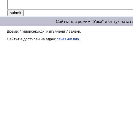
Сайтът е в режим "Уики" и от тук ната
Време: 4 милисекунди, изпълнени 7 заявки.
Сайтът е достъпен на адрес
caves.4at.info
.