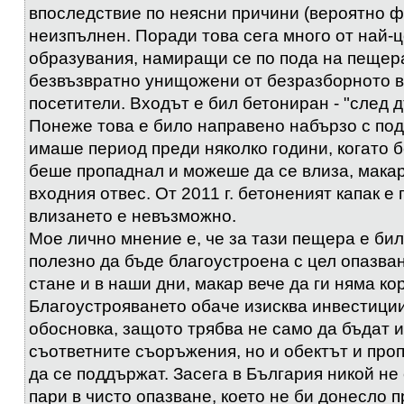
впоследствие по неясни причини (вероятно 
неизпълнен. Поради това сега много от най-
образувания, намиращи се по пода на пещера
безвъзвратно унищожени от безразборното в
посетители. Входът е бил бетониран - "след д
Понеже това е било направено набързо с под
имаше период преди няколко години, когато б
беше пропаднал и можеше да се влиза, макар
входния отвес. От 2011 г. бетоненият капак е
влизането е невъзможно.
Мое лично мнение е, че за тази пещера е би
полезно да бъде благоустроена с цел опазван
стане и в наши дни, макар вече да ги няма ко
Благоустрояването обаче изисква инвестици
обосновка, защото трябва не само да бъдат 
съответните съоръжения, но и обектът и про
да се поддържат. Засега в България никой не 
пари в чисто опазване, което не би донесло п