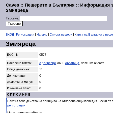
Caves
:: Пещерите в България :: Информация 
Змияреца
Търсене:
ВХОД
|
Регистрация
|
Начало
|
Списък пещери
|
Карта на България с пещ
Змияреца
БФСп N:
0577
Населено място:
с.Добревци
, общ.
Ябланица
, Ловешка област
Обща дължина:
11
Денивелация:
0
Дълбочина минус:
0
Изкачване плюс:
0
О П И С А Н И Е
Сайтът вече действа на принципа на отворена енциклопедия. Всеки от 
регистрация
.
Моля, регистрирайте се.