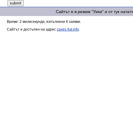
Сайтът е в режим "Уики" и от тук ната
Време: 2 милисекунди, изпълнени 6 заявки.
Сайтът е достъпен на адрес
caves.4at.info
.