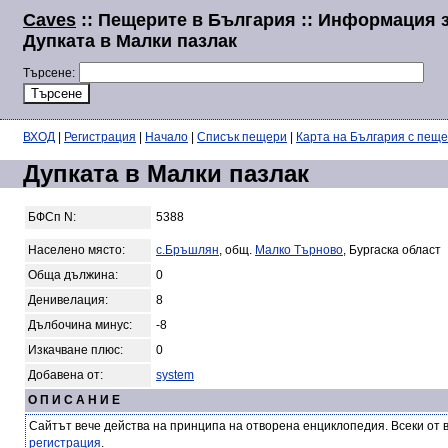
Caves
:: Пещерите в България :: Информация 
Дупката в Малки пазлак
Търсене:
ВХОД
|
Регистрация
|
Начало
|
Списък пещери
|
Карта на България с пещ
Дупката в Малки пазлак
БФСп N:
5388
Населено място:
с.Бръшлян
, общ.
Малко Търново
, Бургаска област
Обща дължина:
0
Денивелация:
8
Дълбочина минус:
-8
Изкачване плюс:
0
Добавена от:
system
О П И С А Н И Е
Сайтът вече действа на принципа на отворена енциклопедия. Всеки от 
регистрация
.