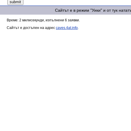
Сайтът е в режим "Уики" и от тук ната
Време: 2 милисекунди, изпълнени 6 заявки.
Сайтът е достъпен на адрес
caves.4at.info
.