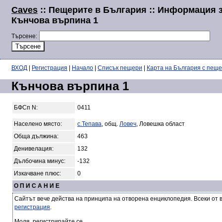
Caves
:: Пещерите в България :: Информация 
Кънчова върпина 1
Търсене:
ВХОД
|
Регистрация
|
Начало
|
Списък пещери
|
Карта на България с пещ
Кънчова върпина 1
БФСп N:
0411
Населено място:
с.Тепава
, общ.
Ловеч
, Ловешка област
Обща дължина:
463
Денивелация:
132
Дълбочина минус:
-132
Изкачване плюс:
0
О П И С А Н И Е
Сайтът вече действа на принципа на отворена енциклопедия. Всеки от 
регистрация
.
Моля, регистрирайте се.