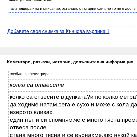
Тази пещера има и описание, останало от стария сайт, но то не е достъп
Добавете своя снимка за Кънчова върпина 1
Коментари, разкази, истории, допълнителна информация
ивайло
- нерегистриран
колко са отвесите
колко са отвесите в дупката?и по колко мет
да ходиме натам.сега е сухо и може с кола да
езерото.влизах
един път и си спомням,че е много тясна.пре
отвеса после
стана много тясна и се върнахме.ако някой к