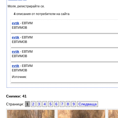
Моля, регистрирайте се.
4
описания от потребители на сайта
evtik
- ЕВТИМ
ЕВТИМОВ
evtik
- ЕВТИМ
ЕВТИМОВ
evtik
- ЕВТИМ
ЕВТИМОВ
evtik
- ЕВТИМ
ЕВТИМОВ
Източник:
Снимки: 41
Страници:
1
2
3
4
5
6
7
8
9
Следваща