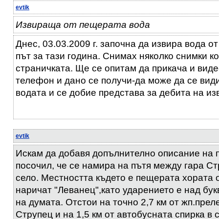
evtik
Извираща от пещерата вода
Днес, 03.03.2009 г. започна да извира вода о
път за тази година. Снимах няколко снимки к
страничката. Ще се опитам да прикача и вид
телефон и дано се получи-да може да се види
водата и се добие представа за дебита на и
evtik
Искам да добавя допълнително описание на 
посочил, че се намира на пътя между гара Ст
село. Местността където е пещерата хората 
наричат "Леванец",като ударението е над бук
на думата. Отстои на точно 2,7 км от жп.прел
Струпец и на 1,5 км от автобусната спирка в 