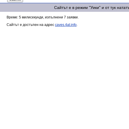
Сайтът е в режим "Уики" и от тук ната
Време: 5 милисекунди, изпълнени 7 заявки.
Сайтът е достъпен на адрес
caves.4at.info
.