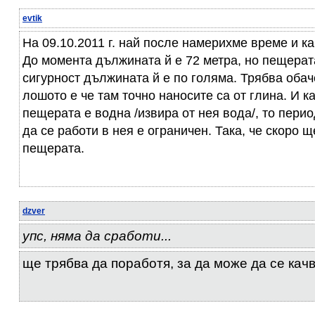
evtik
На 09.10.2011 г. най после намерихме време и к
До момента дължината й е 72 метра, но пещера
сигурност дължината й е по голяма. Трябва обаче
лошото е че там точно наносите са от глина. И к
пещерата е водна /извира от нея вода/, то пери
да се работи в нея е ограничен. Така, че скоро щ
пещерата.
dzver
упс, няма да сработи...
ще трябва да поработя, за да може да се кач