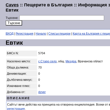
Caves
:: Пещерите в България :: Информация 
Евтик
Търсене:
ВХОД
|
Регистрация
|
Начало
|
Списък пещери
|
Карта на България с пещ
Евтик
БФСп N:
5704
Населено място:
с.Старо село
, общ.
Мездра
, Врачанска област
Обща дължина:
70
Денивелация:
0
Дълбочина минус:
0
Изкачване плюс:
0
Добавена от:
dzver
О П И С А Н И Е
Сайтът вече действа на принципа на отворена енциклопедия. Всеки от 
регистрация
.