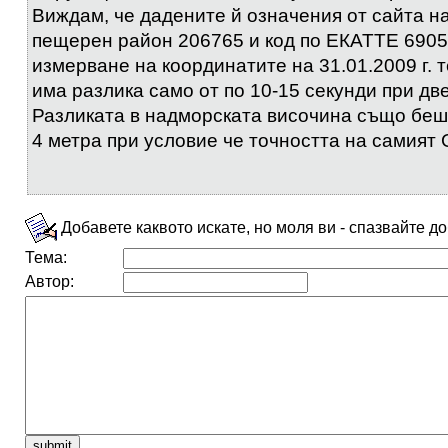
Виждам, че дадените й означения от сайта н
пещерен район 206765 и код по ЕКАТТЕ 6905
измерване на координатите на 31.01.2009 г. 
има разлика само от по 10-15 секунди при дв
Разликата в надморската височина също беш
4 метра при условие че точността на самият
Добавете каквото искате, но моля ви - спазвайте д
Тема:
Автор: