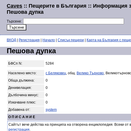
Caves
:: Пещерите в България :: Информация 
Пешова дупка
Търсене:
ВХОД
|
Регистрация
|
Начало
|
Списък пещери
|
Карта на България с пещ
Пешова дупка
БФСп N:
5284
Населено място:
с.Беляковец
, общ.
Велико Търново
, Великотърновс
Обща дължина:
0
Денивелация:
0
Дълбочина минус:
0
Изкачване плюс:
0
Добавена от:
system
О П И С А Н И Е
Сайтът вече действа на принципа на отворена енциклопедия. Всеки от 
регистрация
.