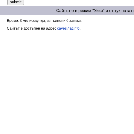
Сайтът е в режим "Уики" и от тук ната
Време: 3 милисекунди, изпълнени 6 заявки.
Сайтът е достъпен на адрес
caves.4at.info
.