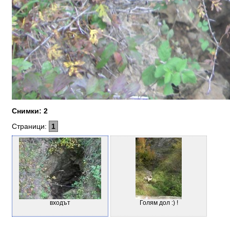
Снимки: 2
Страници:
1
входът
Голям дол :) !