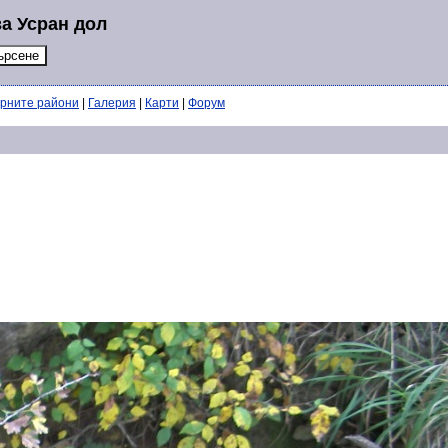
а Усран дол
ерните райони
|
Галерия
|
Карти
|
Форум