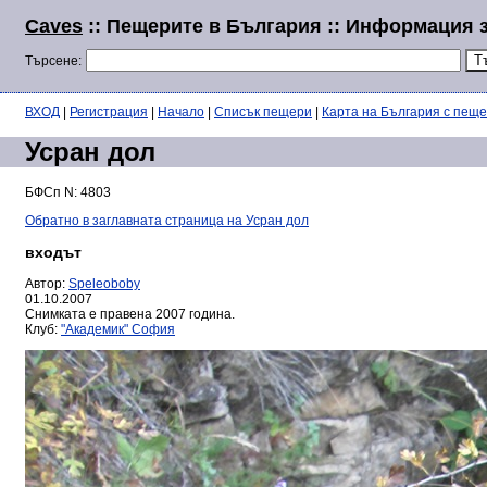
Caves
:: Пещерите в България :: Информация з
Търсене:
ВХОД
|
Регистрация
|
Начало
|
Списък пещери
|
Карта на България с пещ
Усран дол
БФСп N: 4803
Обратно в заглавната страница на Усран дол
входът
Автор:
Speleoboby
01.10.2007
Снимката е правена 2007 година.
Клуб:
"Академик" София