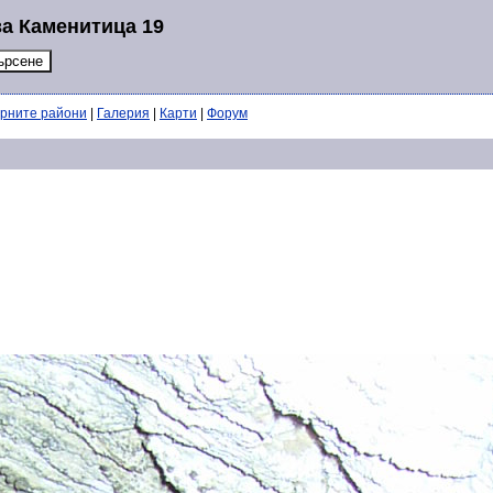
за Каменитица 19
ерните райони
|
Галерия
|
Карти
|
Форум