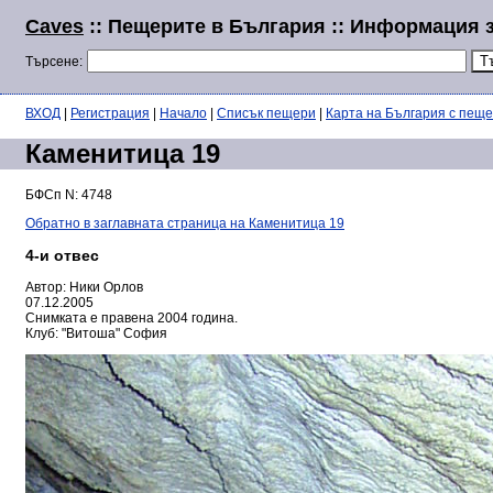
Caves
:: Пещерите в България :: Информация 
Търсене:
ВХОД
|
Регистрация
|
Начало
|
Списък пещери
|
Карта на България с пещ
Каменитица 19
БФСп N: 4748
Обратно в заглавната страница на Каменитица 19
4-и отвес
Автор: Ники Орлов
07.12.2005
Снимката е правена 2004 година.
Клуб: "Витоша" София