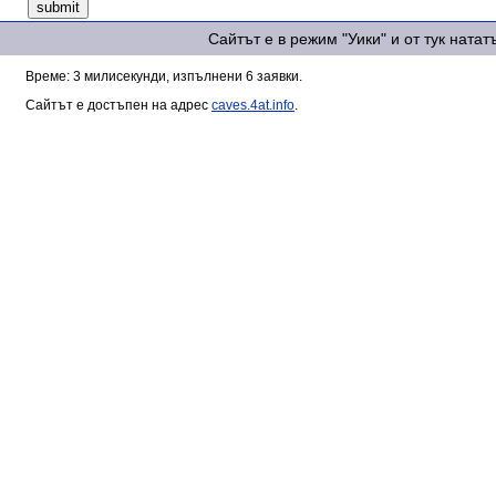
Сайтът е в режим "Уики" и от тук ната
Време: 3 милисекунди, изпълнени 6 заявки.
Сайтът е достъпен на адрес
caves.4at.info
.