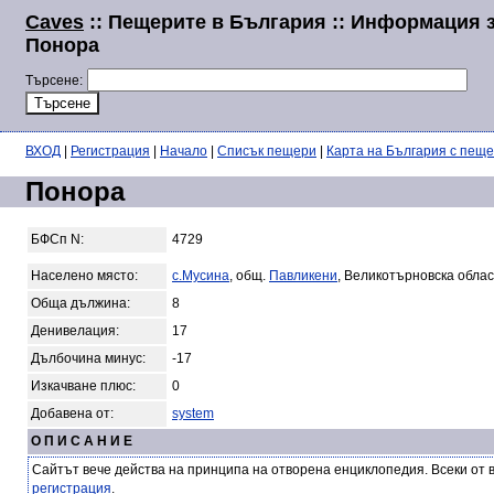
Caves
:: Пещерите в България :: Информация 
Понора
Търсене:
ВХОД
|
Регистрация
|
Начало
|
Списък пещери
|
Карта на България с пещ
Понора
БФСп N:
4729
Населено място:
с.Мусина
, общ.
Павликени
, Великотърновска облас
Обща дължина:
8
Денивелация:
17
Дълбочина минус:
-17
Изкачване плюс:
0
Добавена от:
system
О П И С А Н И Е
Сайтът вече действа на принципа на отворена енциклопедия. Всеки от 
регистрация
.