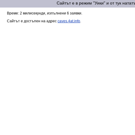
Сайтът е в режим "Уики" и от тук ната
Време: 2 милисекунди, изпълнени 6 заявки.
Сайтът е достъпен на адрес
caves.4at.info
.