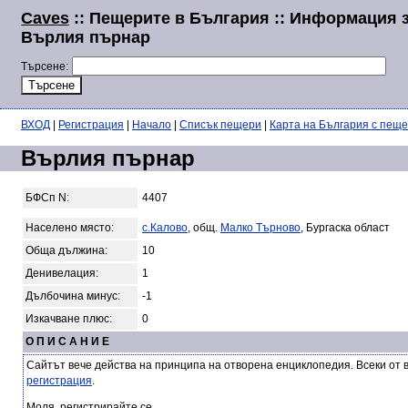
Caves
:: Пещерите в България :: Информация 
Върлия пърнар
Търсене:
ВХОД
|
Регистрация
|
Начало
|
Списък пещери
|
Карта на България с пещ
Върлия пърнар
БФСп N:
4407
Населено място:
с.Калово
, общ.
Малко Търново
, Бургаска област
Обща дължина:
10
Денивелация:
1
Дълбочина минус:
-1
Изкачване плюс:
0
О П И С А Н И Е
Сайтът вече действа на принципа на отворена енциклопедия. Всеки от 
регистрация
.
Моля, регистрирайте се.