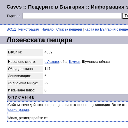
Caves
:: Пещерите в България :: Информация 
Търсене:
ВХОД
|
Регистрация
|
Начало
|
Списък пещери
|
Карта на България с пещ
Лозевската пещера
БФСп N:
4369
Населено място:
с.Лозево
, общ.
Шумен
, Шуменска област
Обща дължина:
147
Денивелация:
6
Дълбочина минус:
-6
Изкачване плюс:
0
О П И С А Н И Е
Сайтът вече действа на принципа на отворена енциклопедия. Всеки от 
регистрация
.
Моля, регистрирайте се.