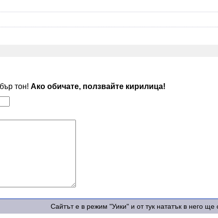
обър тон!
Ако обичате, ползвайте кирилица!
Сайтът е в режим "Уики" и от тук нататък в него щ