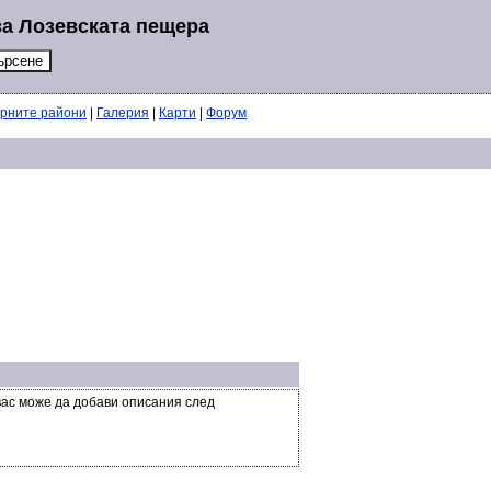
за Лозевската пещера
ерните райони
|
Галерия
|
Карти
|
Форум
вас може да добави описания след