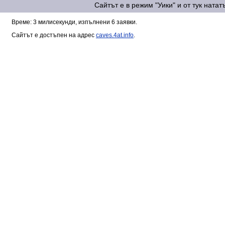
Сайтът е в режим "Уики" и от тук ната
Време: 3 милисекунди, изпълнени 6 заявки.
Сайтът е достъпен на адрес
caves.4at.info
.