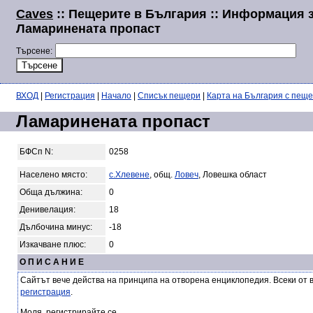
Caves
:: Пещерите в България :: Информация 
Ламаринената пропаст
Търсене:
ВХОД
|
Регистрация
|
Начало
|
Списък пещери
|
Карта на България с пещ
Ламаринената пропаст
БФСп N:
0258
Населено място:
с.Хлевене
, общ.
Ловеч
, Ловешка област
Обща дължина:
0
Денивелация:
18
Дълбочина минус:
-18
Изкачване плюс:
0
О П И С А Н И Е
Сайтът вече действа на принципа на отворена енциклопедия. Всеки от 
регистрация
.
Моля, регистрирайте се.