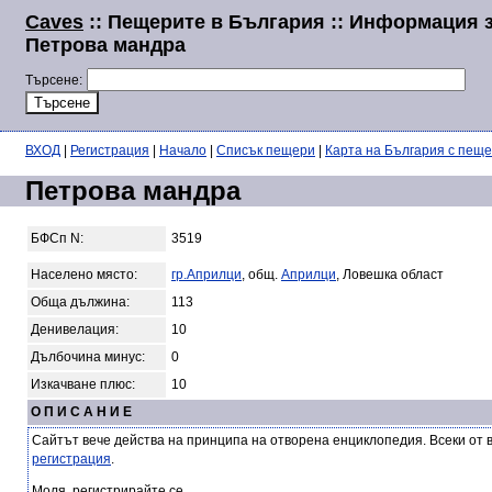
Caves
:: Пещерите в България :: Информация 
Петрова мандра
Търсене:
ВХОД
|
Регистрация
|
Начало
|
Списък пещери
|
Карта на България с пещ
Петрова мандра
БФСп N:
3519
Населено място:
гр.Априлци
, общ.
Априлци
, Ловешка област
Обща дължина:
113
Денивелация:
10
Дълбочина минус:
0
Изкачване плюс:
10
О П И С А Н И Е
Сайтът вече действа на принципа на отворена енциклопедия. Всеки от 
регистрация
.
Моля, регистрирайте се.