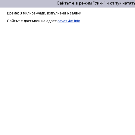
Сайтът е в режим "Уики" и от тук ната
Време: 3 милисекунди, изпълнени 6 заявки.
Сайтът е достъпен на адрес
caves.4at.info
.