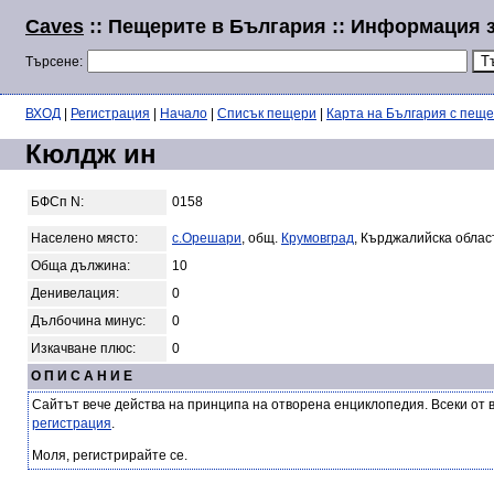
Caves
:: Пещерите в България :: Информация 
Търсене:
ВХОД
|
Регистрация
|
Начало
|
Списък пещери
|
Карта на България с пещ
Кюлдж ин
БФСп N:
0158
Населено място:
с.Орешари
, общ.
Крумовград
, Кърджалийска облас
Обща дължина:
10
Денивелация:
0
Дълбочина минус:
0
Изкачване плюс:
0
О П И С А Н И Е
Сайтът вече действа на принципа на отворена енциклопедия. Всеки от 
регистрация
.
Моля, регистрирайте се.