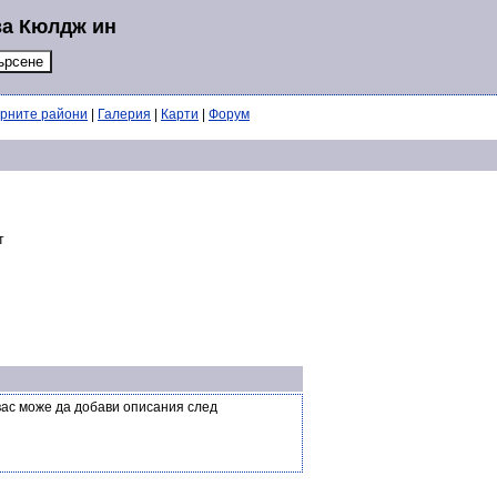
за Кюлдж ин
ерните райони
|
Галерия
|
Карти
|
Форум
т
вас може да добави описания след