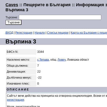
Caves
:: Пещерите в България :: Информация 
Върпина 3
Търсене:
ВХОД
|
Регистрация
|
Начало
|
Списък пещери
|
Карта на България с пещ
Върпина 3
БФСп N:
3344
Населено място:
с.Тепава
, общ.
Ловеч
, Ловешка област
Обща дължина:
7
Денивелация:
22
Дълбочина минус:
-22
Изкачване плюс:
0
О П И С А Н И Е
Сайтът вече действа на принципа на отворена енциклопедия. Всеки от 
регистрация
.
Моля, регистрирайте се.