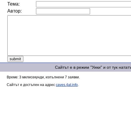
Тема:
Автор:
Сайтът е в режим "Уики" и от тук ната
Време: 3 милисекунди, изпълнени 7 заявки.
Сайтът е достъпен на адрес
caves.4at.info
.