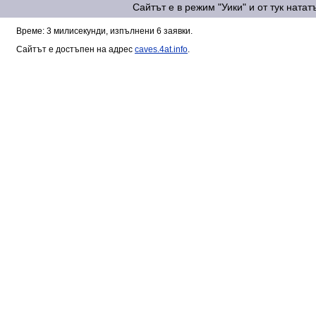
Сайтът е в режим "Уики" и от тук ната
Време: 3 милисекунди, изпълнени 6 заявки.
Сайтът е достъпен на адрес
caves.4at.info
.