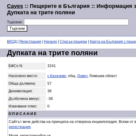
Caves
:: Пещерите в България :: Информация 
Дупката на трите поляни
Търсене:
ВХОД
|
Регистрация
|
Начало
|
Списък пещери
|
Карта на България с пещ
Дупката на трите поляни
БФСп N:
3241
Населено място:
с.Казачево
, общ.
Ловеч
, Ловешка област
Обща дължина:
57
Денивелация:
38
Дълбочина минус:
-38
Изкачване плюс:
0
О П И С А Н И Е
Сайтът вече действа на принципа на отворена енциклопедия. Всеки от 
регистрация
.
Моля, регистрирайте се.