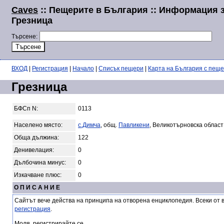
Caves
:: Пещерите в България :: Информация 
Грезница
Търсене:
ВХОД
|
Регистрация
|
Начало
|
Списък пещери
|
Карта на България с пещ
Грезница
БФСп N:
0113
Населено място:
с.Димча
, общ.
Павликени
, Великотърновска област
Обща дължина:
122
Денивелация:
0
Дълбочина минус:
0
Изкачване плюс:
0
О П И С А Н И Е
Сайтът вече действа на принципа на отворена енциклопедия. Всеки от 
регистрация
.
Моля, регистрирайте се.