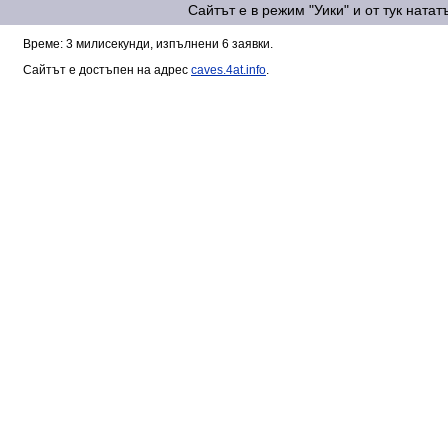
Сайтът е в режим "Уики" и от тук ната
Време: 3 милисекунди, изпълнени 6 заявки.
Сайтът е достъпен на адрес
caves.4at.info
.