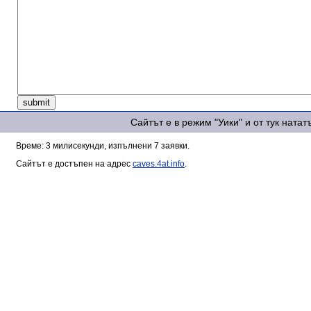
Сайтът е в режим "Уики" и от тук ната
Време: 3 милисекунди, изпълнени 7 заявки.
Сайтът е достъпен на адрес
caves.4at.info
.