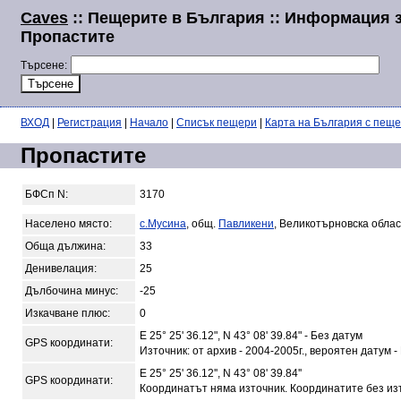
Caves
:: Пещерите в България :: Информация 
Пропастите
Търсене:
ВХОД
|
Регистрация
|
Начало
|
Списък пещери
|
Карта на България с пещ
Пропастите
БФСп N:
3170
Населено място:
с.Мусина
, общ.
Павликени
, Великотърновска облас
Обща дължина:
33
Денивелация:
25
Дълбочина минус:
-25
Изкачване плюс:
0
E 25° 25' 36.12", N 43° 08' 39.84" - Без датум
GPS координати:
Източник: от архив - 2004-2005г., вероятен датум -
E 25° 25' 36.12'', N 43° 08' 39.84''
GPS координати:
Координатът няма източник. Координатите без из