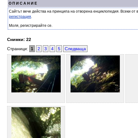
О П И С А Н И Е
Сайтът вече действа на принципа на отворена енциклопедия. Всеки от 
регистрация
.
Моля, регистрирайте се.
Снимки: 22
Страници:
1
2
3
4
5
Следваща