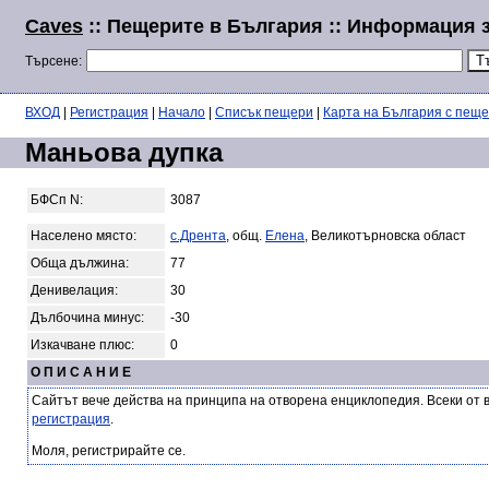
Caves
:: Пещерите в България :: Информация 
Търсене:
ВХОД
|
Регистрация
|
Начало
|
Списък пещери
|
Карта на България с пещ
Маньова дупка
БФСп N:
3087
Населено място:
с.Дрента
, общ.
Елена
, Великотърновска област
Обща дължина:
77
Денивелация:
30
Дълбочина минус:
-30
Изкачване плюс:
0
О П И С А Н И Е
Сайтът вече действа на принципа на отворена енциклопедия. Всеки от 
регистрация
.
Моля, регистрирайте се.