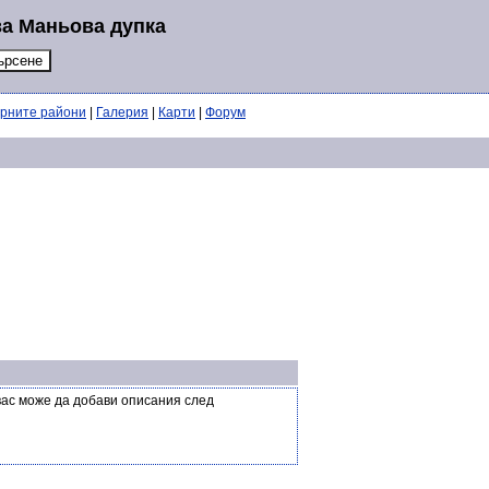
за Маньова дупка
ерните райони
|
Галерия
|
Карти
|
Форум
вас може да добави описания след