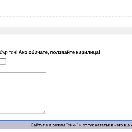
обър тон!
Ако обичате, ползвайте кирилица!
Сайтът е в режим "Уики" и от тук нататък в него щ