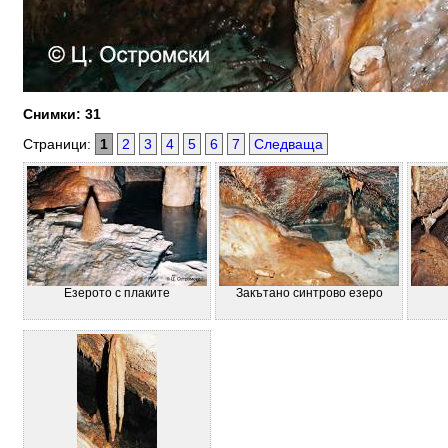
Снимки: 31
Страници:
1
2
3
4
5
6
7
Следваща
Езерото с плаките
Закътано синтрово езеро