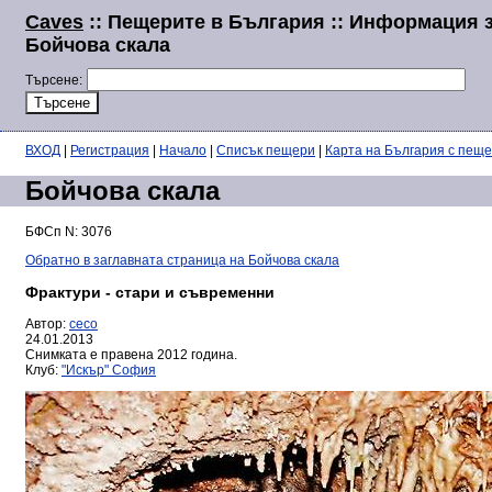
Caves
:: Пещерите в България :: Информация 
Бойчова скала
Търсене:
ВХОД
|
Регистрация
|
Начало
|
Списък пещери
|
Карта на България с пещ
Бойчова скала
БФСп N: 3076
Обратно в заглавната страница на Бойчова скала
Фрактури - стари и съвременни
Автор:
ceco
24.01.2013
Снимката е правена 2012 година.
Клуб:
"Искър" София