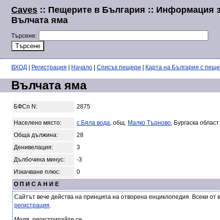
Caves
:: Пещерите в България :: Информация 
Вълчата яма
Търсене:
ВХОД
|
Регистрация
|
Начало
|
Списък пещери
|
Карта на България с пещ
Вълчата яма
БФСп N:
2875
Населено място:
с.Бяла вода
, общ.
Малко Търново
, Бургаска област
Обща дължина:
28
Денивелация:
3
Дълбочина минус:
-3
Изкачване плюс:
0
О П И С А Н И Е
Сайтът вече действа на принципа на отворена енциклопедия. Всеки от 
регистрация
.
Моля, регистрирайте се.