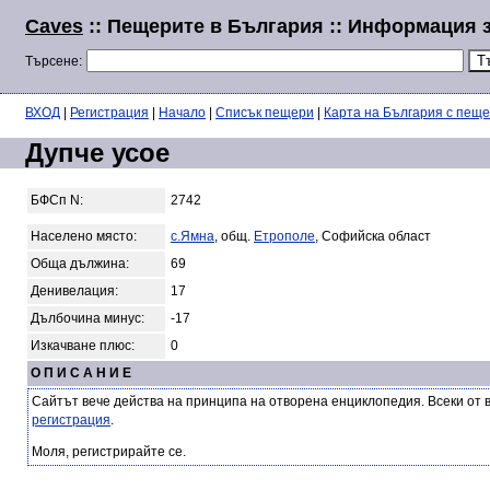
Caves
:: Пещерите в България :: Информация з
Търсене:
ВХОД
|
Регистрация
|
Начало
|
Списък пещери
|
Карта на България с пещ
Дупче усое
БФСп N:
2742
Населено място:
с.Ямна
, общ.
Етрополе
, Софийска област
Обща дължина:
69
Денивелация:
17
Дълбочина минус:
-17
Изкачване плюс:
0
О П И С А Н И Е
Сайтът вече действа на принципа на отворена енциклопедия. Всеки от 
регистрация
.
Моля, регистрирайте се.