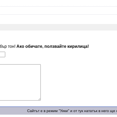
обър тон!
Ако обичате, ползвайте кирилица!
Сайтът е в режим "Уики" и от тук нататък в него щ