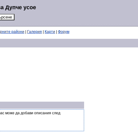
а Дупче усое
ерните райони
|
Галерия
|
Карти
|
Форум
вас може да добави описания след