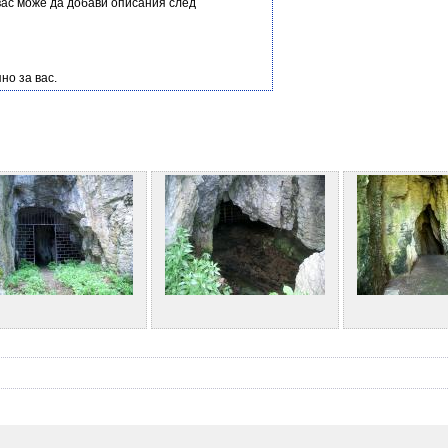
вас може да добави описания след
но за вас.