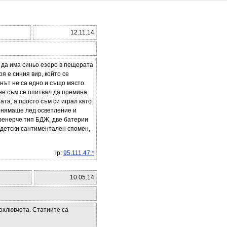
12.11.14
о да има синьо езеро в пещерата
ря е синия вир, който се
нът не са едно и също място.
 не съм се опитвал да премина.
ата, а просто съм си играл като
ря нямаше лед осветление и
фенерче тип БДЖ, две батерии
т детски сантиментален спомен,
ip:
95.111.47.*
10.05.14
охлювчета. Статиите са