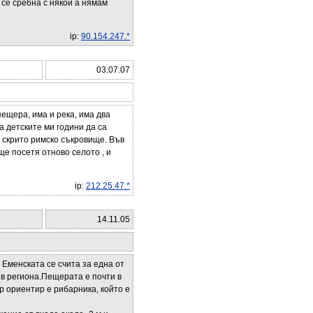
а се сре6на с някои а нямам
ip:
90.154.247.*
03.07.07
пещера, има и река, има два
а детските ми години да са
а скрито римско съкровище. Във
 ще посетя отново селото , и
ip:
212.25.47.*
14.11.05
 Еменската се счита за една от
 в региона.Пещерата е почти в
р ориентир е рибарника, който е