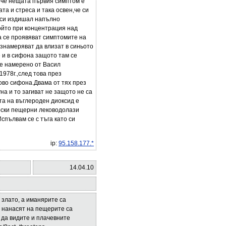
ече нещата първия симптом е
а и стреса и така освен,че си
 си издишал напълно
който при концентрация над
а се проявяват симптомите на
ъзнамеряват да влизат в синьото
е и в сифона защото там се
 е намерено от Васил
978г.,след това през
ово сифона.Двама от тях през
а и то загиват не защото не са
та на въглероден диоксид е
рски пещерни леководолази
спълвам се с тъга като си
ip:
95.158.177.*
14.04.10
 злато, а иманярите са
о нанасят на пещерите са
 да видите и плачевните