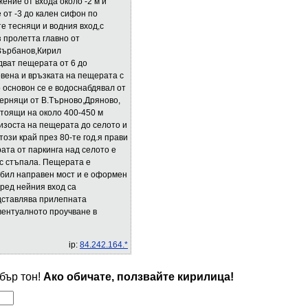
жение от входа около -2 м и
 от -3 до кален сифон по
е тесняци и водния вход,с
 пролетта главно от
Върбанов,Кирил
дват пещерата от 6 до
новена и връзката на пещерата с
 основон се е водоснабдявал от
ерняци от В.Търново,Дряново,
тоящи на около 400-450 м
лизоста на пещерата до селото и
този край през 80-те год.я прави
ата от паркинга над селото е
ъс стъпала. Пещерата е
е бил направен мост и е оформен
ред нейния вход са
дставлява прилепната
вентуалното проучване в
ip:
84.242.164.*
обър тон!
Ако обичате, ползвайте кирилица!