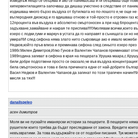
изведнъж нещо се обърква и ако се паникьосаш и ги объркваш още пов
хипервентилацията-започваш да дишаш учестено в следствие от паникат
издишваш много бързо въздуха от бутилката но по-лошото е,че още не
въглеродния диоксид и го вдишваш отново и той-просто е отровен газ 
12процента във въздуха е абсолютно смъртоносен а при над 6процент
задъхване,замайване и накрая те приспива!!!!!Умолявам всички,които в
езеро с лодки,гуми и маркуч в устата да го направят в сънищата си но н
умира!!!И след сифона няма злато нито съкровище ако е имало можеби
Недков,който пръв влиза и преминава сифона след синьото езеро през 1
1986г.Милен Димитров,Илко Гунов и Валентин Чапанов преминават отн
1989година загиват в сифона в края на пещерата Урушка маара,с.Крушун
били добре подготвени просто се оказало,че във въздуха концентрация
била смъртоносна и това е била причината едни от най-добрите бълга
Васил Недков и Валентин Чапанов да загинат по този трагичен начин!!!И
мисля за тях!!!
danailspeleo
асен димитров
Моля ви не пускайте иманярски истории за пещерите. В пещерите няма
рушители които трябва да бъдат преследвани от закона. Вредите коит
невъзвратими. За това въздържайте се от подобни писания. Тук можете