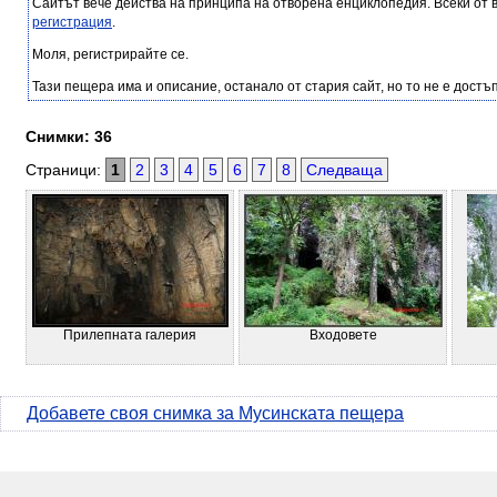
Сайтът вече действа на принципа на отворена енциклопедия. Всеки от 
регистрация
.
Моля, регистрирайте се.
Тази пещера има и описание, останало от стария сайт, но то не е достъп
Снимки: 36
Страници:
1
2
3
4
5
6
7
8
Следваща
Прилепната галерия
Входовете
Добавете своя снимка за Мусинската пещера