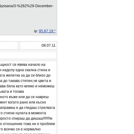
a%20Nyssana/3-%282%29-December-
ip:
95.87.19.*
08.07.11
ъщност се явява начало на
и надолу една скална стена и
та жилетка за да си близо до
а до такава степен,че цвета и
тава бяла като мляко и неможеш
ъката и тогава
лното въже или да се навреш
мент когато рано или късно
направиш е да гледаш стрелката
то стигне нулата в момента
росто спираш да дишаш!!!!!!!!и
но отношение това не е проблем
то всичко си е нормално