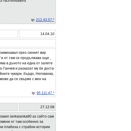
o/?act=threatens
ip:
212.43.57.*
14.04.10
приминавал през синият вир
 и от там се продължава още ,
 има в дъното на една от залите
о Ганчев и разказат му бе доста
йните чукари, бърдо, Негованка,
 може да се свърже с мен на
ip:
95.111.47.*
27.12.08
скаип iankaianka80 аз са6то сам
помени от там особенно за
ни пла6еха с стра6ни истории