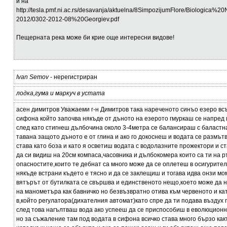
и на
http://tesla.pmf.ni.ac.rs/desavanja/aktuelna/8SimpozijumFlore/Biologic
2012/0302-2012-08%20Georgiev.pdf
Пещерната река може би крие още интересни видове!
Ivan Semov
- нерегистриран
лодка,гума и маркуч в устата
асен димитров Уважаеми г-н Димитров така нареченото синъо езеро вс
сифона който започва някъде от дъното на езерото гмуркаш се напред 
след като стигнеш дълбочина около 3-4метра се балансираш с баластна
тавана защото дъното е от глина и ако го докоснеш и водата се размътв
става като боза и като я осветиш водата с водолазните прожектори и с
да си видиш на 20см компаса,часовника и дълбокомера които са ти на р
опасностите,които те дебнат са много може да се оплетеш в осигурите
някъде встрани където е тясно и да се заклещиш и тогава идва онзи мо
вятърът от бутилката се свършва и единственото нещо,което може да 
на манометъра как бавничко но безвъзвратно отива към червеното и ка
в,който регулатора(дихателния автомат)като спре да ти подава въздух п
след това нагълтваш вода ако успееш да се приспособиш в еволюцион
но за съжаление там под водата в сифона всичко става много бързо как