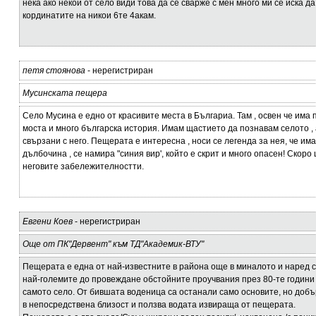
нека ако некои от село види това да се сварже с мен много ми се иска д
кординатите на никои 6те 4акам.
петя стоянова
- нерегистриран
Мусинската пещера
Село Мусина е едно от красивите места в Българиа. Там , освен че има 
моста и много българска история. Имам щастието да познавам селото , 
свързани с него. Пещерата е интересна , носи се легенда за нея, че им
дълбочина , се намира "синия вир', който е скрит и много опасен! Скоро
неговите забележителностти.
Евгени Коев
- нерегистриран
Още от ПК"Дервент" към ТД"Академик-ВТУ"
Пещерата е една от най-известните в района още в миналото и наред с
най-големите до провеждане обстойните проучвания през 80-те години
самото село. От бившата воденица са останали само основите, но добъ
в непосредствена близост и ползва водата извираща от пещерата.