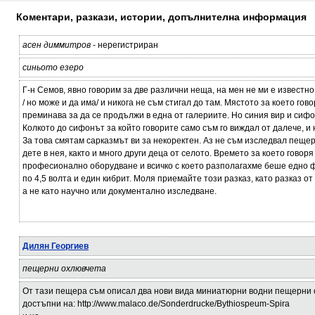
Коментари, разкази, истории, допълнителна информация
асен диммитров
- нерегистриран
синьото езеро
Г-н Семов, явно говорим за две различни неща, на мен не ми е известн
/ но може и да има/ и никога не съм стигал до там. Мястото за което гово
преминава за да се продължи в една от галериите. Но синия вир и сифо
Колкото до сифонът за който говорите само съм го виждал от далече, и
За това смятам сарказмът ви за некоректен. Аз не съм изследвал пещер
дете в нея, както и много други деца от селото. Времето за което гово
професионално оборудване и всичко с което разполагахме беше едно 
по 4,5 волта и един кибрит. Моля приемайте този разказ, като разказ о
а не като научно или документално изследване.
Дилян Георгиев
пещерни охлювчета
От тази пещера съм описал два нови вида миниатюрни водни пещерни 
достъпни на: http://www.malaco.de/Sonderdrucke/Bythiospeum-Spira