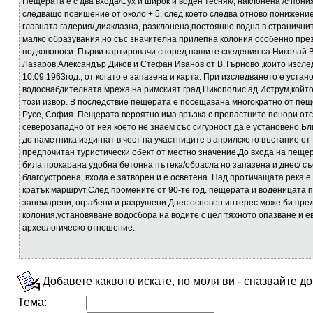
Пещерата е с два входа/Сух и широк и воден тесняк/, наклонена /с пони
следващо повишение от около + 5, след което следва отново понижение
главната галерия/,диаклазна, разклонена,постоянно водна в страничнит
малко образувания,но със значителна прилепна колония особенно през
подковоноси. Първи картировачи според нашите сведения са Николай 
Лазаров,Александър Диков и Стефан Иванов от В.Търново ,които изсле
10.09.1963год., от когато е запазена и карта. При изследването е уста
водоснабдителната мрежа на римският град Никополис ад Иструм,който
този извор. В последствие пещерата е посещавана многократно от пещ
Русе, София. Пещерата вероятно има връзка с пропастните понори отс
северозападно от нея което не знаем със сигурност да е установено.Б
до паметника издигнат в чест на участниците в априлското въстание от 
предпочитан туристически обект от местно значение.До входа на пещер
била прокарана удобна бетонна пътека/обрасла но запазена и днес/ с
благоустроена, входа е затворен и е осветена. Над протичащата река 
кратък маршрут.След промените от 90-те год. пещерата и воденицата п
занемарени, ограбени и разрушени.Днес основен интерес може би пре
колония,установяване водосбора на водите с цел тяхното опазване и е
археологическо отношение.
Добавете каквото искате, но моля ви - спазвайте д
Тема: