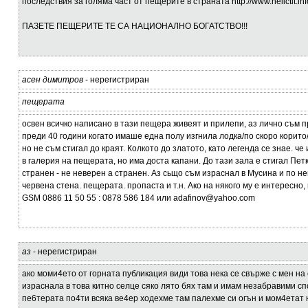
последствия за голяма част от пещерите в страната http://www.helictit.inf
ПАЗЕТЕ ПЕЩЕРИТЕ ТЕ СА НАЦИОНАЛНО БОГАТСТВО!!!
асен димитров
- нерегистриран
пещерата
освен всичко написано в тази пещера живеят и прилепи, аз лично съм 
преди 40 години когато имаше една полу изгнила лодка/по скоро корито/
но не съм стигал до краят. Колкото до златото, като легенда се знае. че
в галерия на пещерата, но има доста капани. До тази зала е стигал Петк
странен - не неверен а странен. Аз сьщо съм израснал в Мусина и по не
червена стена. пещерата. пропаста и т.н. Ако на някого му е интересно,
GSM 0886 11 50 55 : 0878 586 184 или adafinov@yahoo.com
аз
- нерегистриран
ако моми4ето от горната публикация види това нека се свърже с мен на 
израснала в това китно селце сяко лято бях там и имам незабравими с
пе6терата по4ти всяка ве4ер ходехме там палехме си огън и мом4етат 