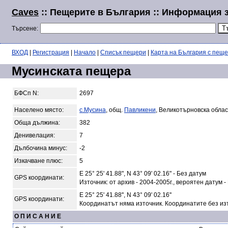
Caves
:: Пещерите в България :: Информация 
Търсене:
ВХОД
|
Регистрация
|
Начало
|
Списък пещери
|
Карта на България с пещ
Мусинската пещера
БФСп N:
2697
Населено място:
с.Мусина
, общ.
Павликени
, Великотърновска облас
Обща дължина:
382
Денивелация:
7
Дълбочина минус:
-2
Изкачване плюс:
5
E 25° 25' 41.88", N 43° 09' 02.16" - Без датум
GPS координати:
Източник: от архив - 2004-2005г., вероятен датум -
E 25° 25' 41.88'', N 43° 09' 02.16''
GPS координати:
Координатът няма източник. Координатите без из
О П И С А Н И Е