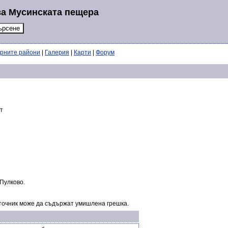
за Мусинската пещера
ерните райони
|
Галерия
|
Карти
|
Форум
т
 Пулково.
точник може да съдържат умишлена грешка.