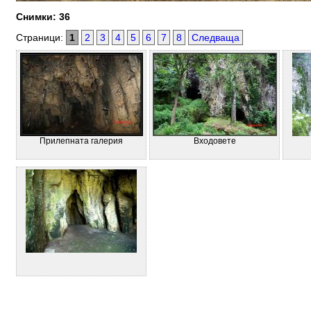
Снимки: 36
Страници:
1
2
3
4
5
6
7
8
Следваща
Прилепната галерия
Входовете