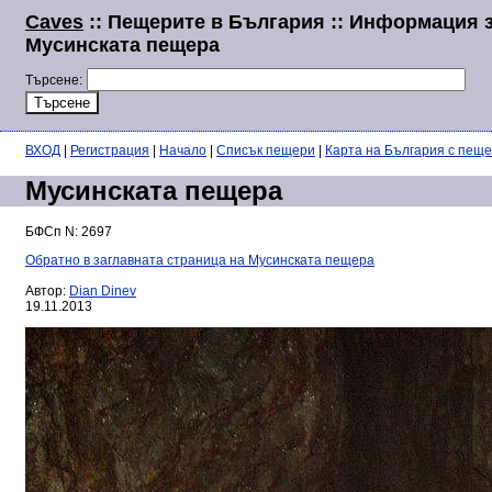
Caves
:: Пещерите в България :: Информация 
Мусинската пещера
Търсене:
ВХОД
|
Регистрация
|
Начало
|
Списък пещери
|
Карта на България с пещ
Мусинската пещера
БФСп N: 2697
Обратно в заглавната страница на Мусинската пещера
Автор:
Dian Dinev
19.11.2013