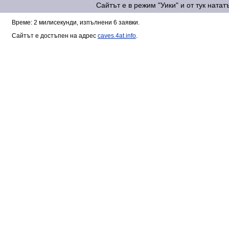
Сайтът е в режим "Уики" и от тук ната
Време: 2 милисекунди, изпълнени 6 заявки.
Сайтът е достъпен на адрес
caves.4at.info
.