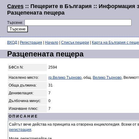
Caves
:: Пещерите в България :: Информация 
Разцепената пещера
Търсене:
ВХОД
|
Регистрация
|
Начало
|
Списък пещери
|
Карта на България с пещ
Разцепената пещера
БФСп N:
2594
Населено място:
гр.Велико Търново
, общ.
Велико Търново
, Великот
Обща дължина:
31
Денивелация:
7
Дълбочина минус:
0
Изкачване плюс:
7
О П И С А Н И Е
Сайтът вече действа на принципа на отворена енциклопедия. Всеки от 
регистрация
.
Моля, регистрирайте се.