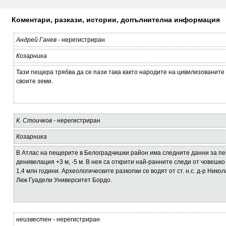
Коментари, разкази, истории, допълнителна информация
Андрей Ганев
- нерегистриран
Козарника
Тази пещера трябва да се пази така както народите на цивилизованите 
своите земи.
К. Стоичков
- нерегистриран
Козарника
В Атлас на пещерите в Белоградчишки район има следните данни за п
денивелация +3 м, -5 м. В нея са открити най-ранните следи от човешк
1,4 млн години. Археологическите разкопки се водят от ст. н.с. д-р Ник
Люк Гуадели Университет Бордо.
неизвестен
- нерегистриран