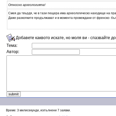
Относно археологията!
Смея да твърдя, че в тази пещера има археологическо находище на пра
Даже разкопките продължават и в момента провеждани от френско- бъл
Добавете каквото искате, но моля ви - спазвайте д
Тема:
Автор:
Време: 3 милисекунди, изпълнени 7 заявки.