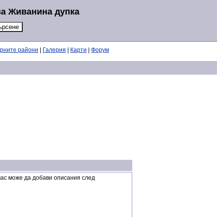
за Живанина дупка
ерните райони
|
Галерия
|
Карти
|
Форум
вас може да добави описания след