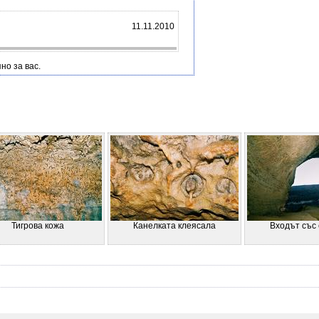
11.11.2010
но за вас.
Тигрова кожа
Канелката клеясала
Входът със