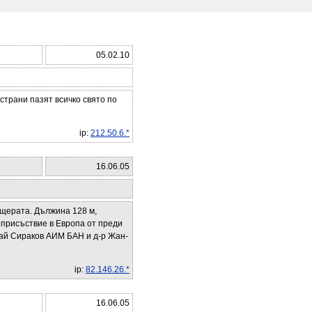
05.02.10
страни пазят всичко свято по
ip:
212.50.6.*
16.06.05
ещерата. Дължина 128 м,
о присъствие в Европа от преди
олай Сираков АИМ БАН и д-р Жан-
ip:
82.146.26.*
16.06.05