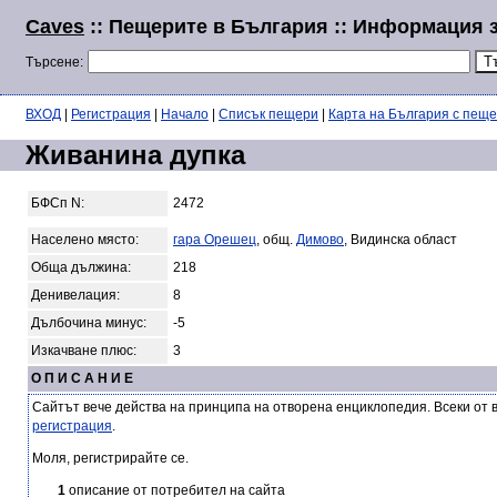
Caves
:: Пещерите в България :: Информация 
Търсене:
ВХОД
|
Регистрация
|
Начало
|
Списък пещери
|
Карта на България с пещ
Живанина дупка
БФСп N:
2472
Населено място:
гара Орешец
, общ.
Димово
, Видинска област
Обща дължина:
218
Денивелация:
8
Дълбочина минус:
-5
Изкачване плюс:
3
О П И С А Н И Е
Сайтът вече действа на принципа на отворена енциклопедия. Всеки от 
регистрация
.
Моля, регистрирайте се.
1
описание от потребител на сайта