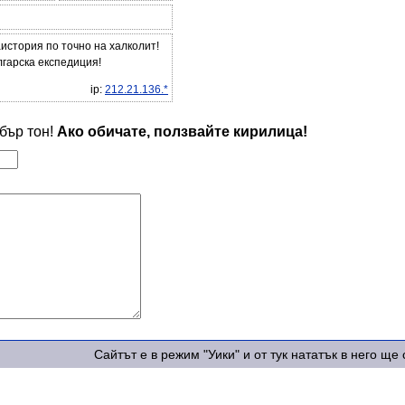
история по точно на халколит!
гарска експедиция!
ip:
212.21.136.*
обър тон!
Ако обичате, ползвайте кирилица!
Сайтът е в режим "Уики" и от тук нататък в него щ