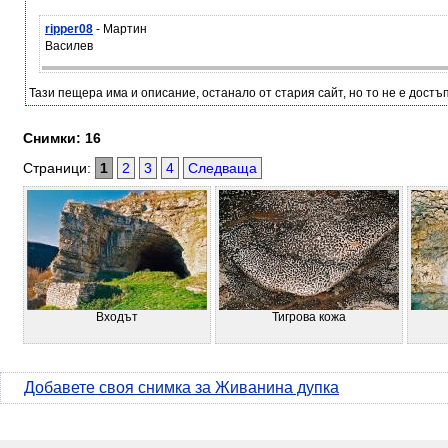
ripper08
- Мартин
Василев
Тази пещера има и описание, останало от стария сайт, но то не е достъп
Снимки: 16
Страници:
1
2
3
4
Следваща
Входът
Тигрова кожа
Добавете своя снимка за Живанина дупка