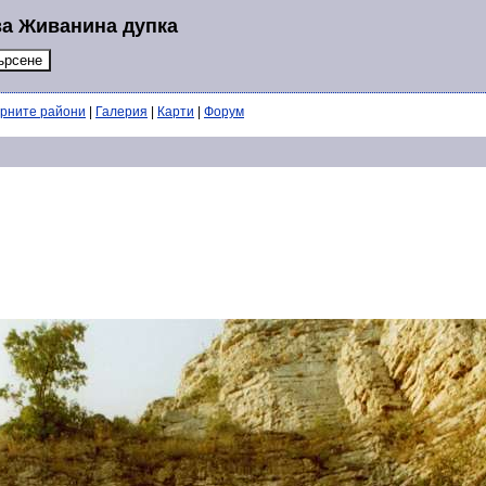
за Живанина дупка
ерните райони
|
Галерия
|
Карти
|
Форум