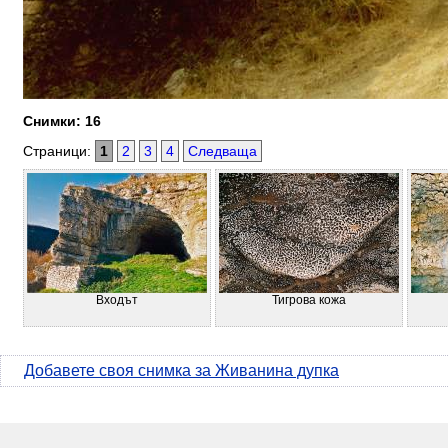
Снимки: 16
Страници:
1
2
3
4
Следваща
Входът
Тигрова кожа
Добавете своя снимка за Живанина дупка