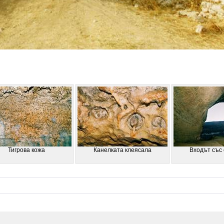
Тигрова кожа
Канелката клеясала
Входът със