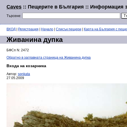
Caves
:: Пещерите в България :: Информация 
Търсене:
ВХОД
|
Регистрация
|
Начало
|
Списък пещери
|
Карта на България с пещ
Живанина дупка
БФСп N: 2472
Обратно в заглавната страница на Живанина дупка
Входа на козарника
Автор:
sqnkata
27.05.2009