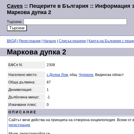
Caves
:: Пещерите в България :: Информация 
Маркова дупка 2
Търсене:
ВХОД
|
Регистрация
|
Начало
|
Списък пещери
|
Карта на България с пещ
Маркова дупка 2
БФСп N:
2308
Населено място:
с.Долни Лом
, общ.
Чупрене
, Видинска област
Обща дължина:
87
Денивелация:
1
Дълбочина минус:
-1
Изкачване плюс:
0
О П И С А Н И Е
Сайтът вече действа на принципа на отворена енциклопедия. Всеки от 
регистрация
.
Моля, регистрирайте се.