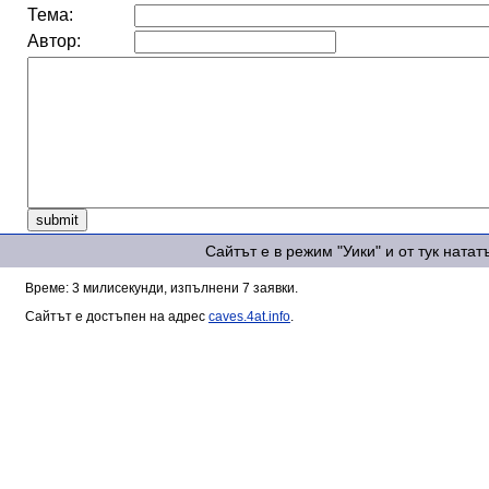
Тема:
Автор:
Сайтът е в режим "Уики" и от тук ната
Време: 3 милисекунди, изпълнени 7 заявки.
Сайтът е достъпен на адрес
caves.4at.info
.