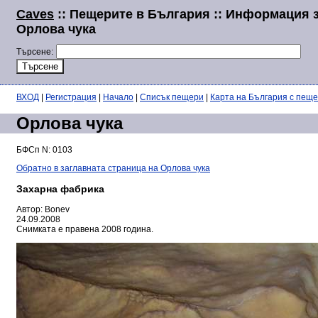
Caves
:: Пещерите в България :: Информация 
Орлова чука
Търсене:
ВХОД
|
Регистрация
|
Начало
|
Списък пещери
|
Карта на България с пещ
Орлова чука
БФСп N: 0103
Обратно в заглавната страница на Орлова чука
Захарна фабрика
Автор: Bonev
24.09.2008
Снимката е правена 2008 година.