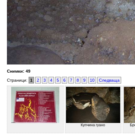
Снимки: 49
Страници:
1
2
3
4
5
6
7
8
9
10
Следваща
Купчина гуано
Бр